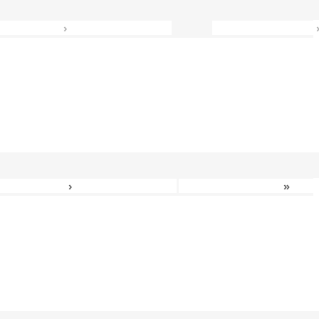
›
›
»