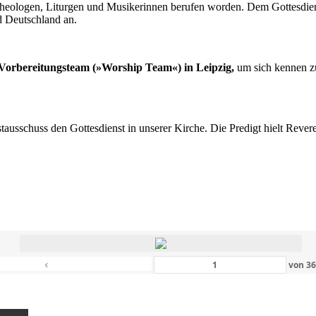
n Theologen, Liturgen und Musikerinnen berufen worden. Dem Gottesdi
d Deutschland an.
s Vorbereitungsteam (»Worship Team«) in Leipzig,
um sich kennen zu
nstausschuss den Gottesdienst in unserer Kirche. Die Predigt hielt Rev
‹
von
3