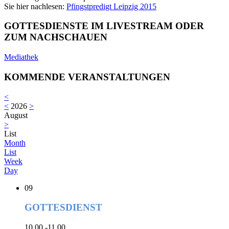
Sie hier nachlesen:
Pfingstpredigt Leipzig 2015
GOTTESDIENSTE IM LIVESTREAM ODER
ZUM NACHSCHAUEN
Mediathek
KOMMENDE VERANSTALTUNGEN
<
<
2026
>
August
>
List
Month
List
Week
Day
09
GOTTESDIENST
10.00 -11.00