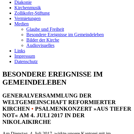
Diakonie
Kirchenmusik
Zollikofer-Stiftung
Vermietungen
Medien
Glaube und Freiheit
Besondere Ereignisse im Gemeindeleben
Bilder der Kirche
Audiovisuelles
Links
Impressum
Datenschutz
BESONDERE EREIGNISSE IM
GEMEINDELEBEN
GENERALVERSAMMLUNG DER
WELTGEMEINSCHAFT REFORMIERTER
KIRCHEN
•
PSALMENKONZERT »AUS TIEFER
NOT« AM 4. JULI 2017 IN DER
NIKOLAIKIRCHE
Am Dienstag, 4. Juli 2017, wirkte unsere Kantorei mit im