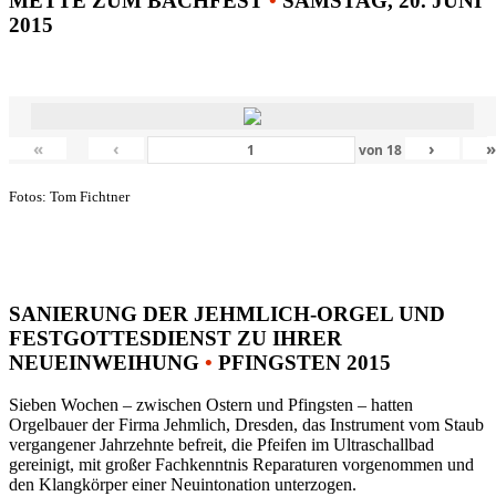
METTE ZUM BACHFEST
•
SAMSTAG, 20. JUNI
2015
«
‹
›
von
18
Fotos: Tom Fichtner
SANIERUNG DER JEHMLICH-ORGEL UND
FESTGOTTESDIENST ZU IHRER
NEUEINWEIHUNG
•
PFINGSTEN 2015
Sieben Wochen – zwischen Ostern und Pfingsten – hatten
Orgelbauer der Firma Jehmlich, Dresden, das Instrument vom Staub
vergangener Jahrzehnte befreit, die Pfeifen im Ultraschallbad
gereinigt, mit großer Fachkenntnis Reparaturen vorgenommen und
den Klangkörper einer Neuintonation unterzogen.