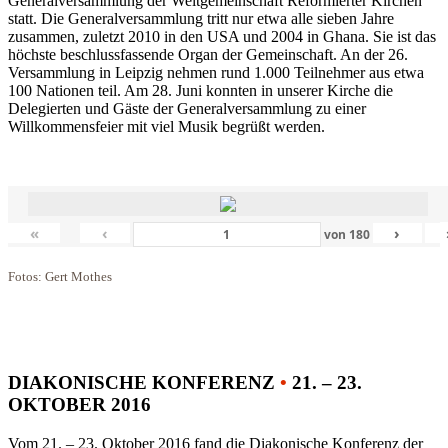
Generalversammlung der Weltgemeinschaft Reformierter Kirchen
statt. Die Generalversammlung tritt nur etwa alle sieben Jahre
zusammen, zuletzt 2010 in den USA und 2004 in Ghana. Sie ist das
höchste beschlussfassende Organ der Gemeinschaft. An der 26.
Versammlung in Leipzig nehmen rund 1.000 Teilnehmer aus etwa
100 Nationen teil. Am 28. Juni konnten in unserer Kirche die
Delegierten und Gäste der Generalversammlung zu einer
Willkommensfeier mit viel Musik begrüßt werden.
«
‹
›
von
180
Fotos: Gert Mothes
DIAKONISCHE KONFERENZ
•
21. – 23.
OKTOBER 2016
Vom 21. – 23. Oktober 2016 fand die Diakonische Konferenz der