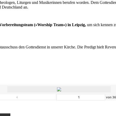
n Theologen, Liturgen und Musikerinnen berufen worden. Dem Gottesdi
d Deutschland an.
s Vorbereitungsteam (»Worship Team«) in Leipzig,
um sich kennen zu
nstausschuss den Gottesdienst in unserer Kirche. Die Predigt hielt Rev
‹
von
3