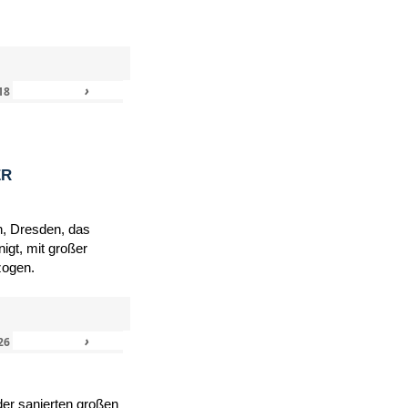
›
»
18
ER
h, Dresden, das
igt, mit großer
zogen.
›
»
26
er sanierten großen