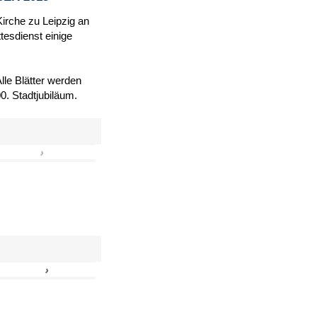
Kirche zu Leipzig an
tesdienst einige
le Blätter werden
. Stadtjubiläum.
›
»
›
»