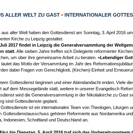
S ALLER WELT ZU GAST
•
INTERNATIONALER GOTTESD
 aus aller Welt haben den Gottesdienst am Sonntag, 3. April 2016 um
rten Kirche zu Leipzig gestaltet.
 Juli 2017 findet in Leipzig die Generalversammlung der Weltgem
n statt.
Alle sieben Jahre treffen sich Delegierte reformierter Kirche
chen, um über ihre gemeinsame Arbeit zu beraten.
»Lebendiger Gott
 lautet das Motto der Versammlung im Jahr des Reformationsjubiläu
en dabei Fragen von Gerechtigkeit, (Kirchen)-Einheit und Erneueru
einem Gottesdienst beginnen und einer Abendandacht enden. Viele die
t auf dem Messegelände statt, weitere in unserer Evangelisch Reform
dienst wird die Generalversammlung in der Nikolaikirche zu Gast se
g sind Gottesdienste geplant.
 Gottesdienste ist ein internationales Team von Theologen, Liturgen 
 Gottesdienstausschuss gehören Reformierte aus Nordamerika und 
a, Indonesien, Schottland und Deutschland an.
März bis Dienstag, 5. April 2016 traf sich das Vorbereitungstea