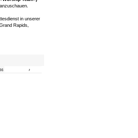
 anzuschauen.
tesdienst in unserer
, Grand Rapids,
›
»
36