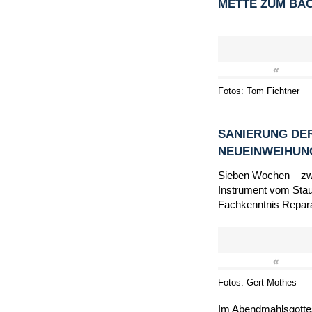
METTE ZUM BA
«
Fotos: Tom Fichtner
SANIERUNG DER
NEUEINWEIHU
Sieben Wochen – zwi
Instrument vom Staub
Fachkenntnis Repara
«
Fotos: Gert Mothes
Im Abendmahlsgottes