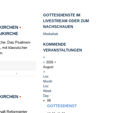
GOTTESDIENSTE IM
LIVESTREAM ODER ZUM
NACHSCHAUEN
KIRCHEN
•
AIKIRCHE
Mediathek
irche. Das Psalmen-
KOMMENDE
, mit klassischer
VERANSTALTUNGEN
n.
<
<
2026
>
August
>
›
»
List
Month
List
Week
Day
KIRCHEN
•
09
GOTTESDIENST
haft Reformierter