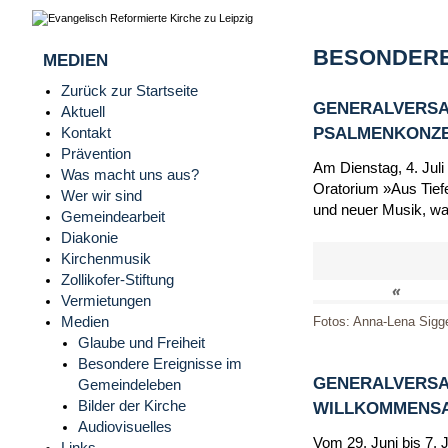
BESONDERE
MEDIEN
Zurück zur Startseite
GENERALVERSA
Aktuell
PSALMENKONZERT
Kontakt
Prävention
Am Dienstag, 4. Juli
Was macht uns aus?
Oratorium »Aus Tiefe
Wer wir sind
und neuer Musik, wa
Gemeindearbeit
Diakonie
Kirchenmusik
Zollikofer-Stiftung
«
Vermietungen
Medien
Fotos: Anna-Lena Sigg
Glaube und Freiheit
Besondere Ereignisse im
GENERALVERSA
Gemeindeleben
Bilder der Kirche
WILLKOMMENSAB
Audiovisuelles
Vom 29. Juni bis 7. 