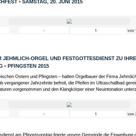
CHFEST
•
SAMSTAG, 20. JUNI 2015
‹
von
 JEHMLICH-ORGEL UND FESTGOTTESDIENST ZU IHR
NG
•
PFINGSTEN 2015
schen Ostern und Pfingsten – hatten Orgelbauer der Firma Jehmlic
 vergangener Jahrzehnte befreit, die Pfeifen im Ultraschallbad gerein
turen vorgenommen und den Klangkörper einer Neuintonation unter
‹
von
dienst am Pfingstsonntag feierte unsere Gemeinde die Einweihung d