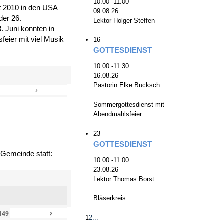
10.00 -11.00
zt 2010 in den USA
09.08.26
der 26.
Lektor Holger Steffen
. Juni konnten in
eier mit viel Musik
16
GOTTESDIENST
10.00 -11.30
16.08.26
Pastorin Elke Bucksch
›
»
Sommergottesdienst mit
Abendmahlsfeier
23
GOTTESDIENST
 Gemeinde statt:
10.00 -11.00
23.08.26
Lektor Thomas Borst
Bläserkreis
›
»
149
1
2
...