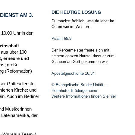
DIE HEUTIGE LOSUNG
IENST AM 3.
Du machst fröhlich, was da lebet im
Osten wie im Westen.
 10.00 Uhr in der
Psalm 65,9
einschaft
Der Kerkermeister freute sich mit
n aus über 100
seinem ganzen Hause, dass er zum
, erneure und
Glauben an Gott gekommen war.
ms; große
ng (Reformation)
Apostelgeschichte 16,34
ser Gottesdienste
© Evangelische Brüder-Unität –
ierten Kirche; und
Herrnhuter Brüdergemeine
in. Auch im Berliner
Weitere Informationen finden Sie hier
und Musikerinnen
Lateinamerika, der
m (»Worship Team«)