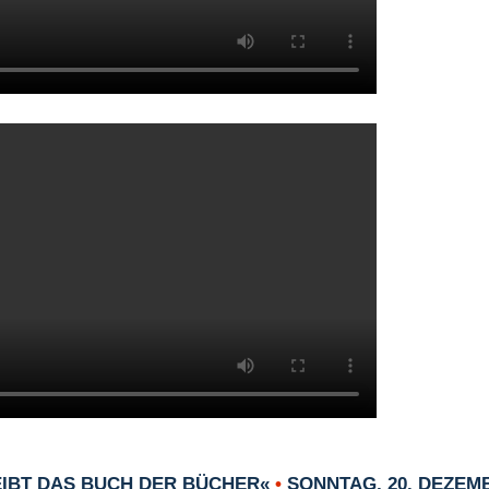
EIBT DAS BUCH DER BÜCHER«
•
SONNTAG, 20. DEZEMB