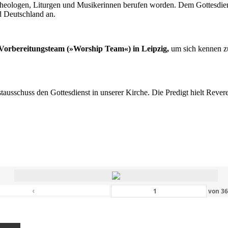
n Theologen, Liturgen und Musikerinnen berufen worden. Dem Gottesdi
d Deutschland an.
s Vorbereitungsteam (»Worship Team«) in Leipzig,
um sich kennen zu
nstausschuss den Gottesdienst in unserer Kirche. Die Predigt hielt Rev
‹
von
3