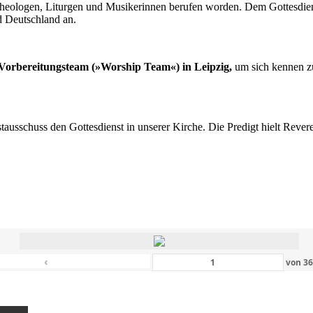
n Theologen, Liturgen und Musikerinnen berufen worden. Dem Gottesdi
d Deutschland an.
s Vorbereitungsteam (»Worship Team«) in Leipzig,
um sich kennen zu
nstausschuss den Gottesdienst in unserer Kirche. Die Predigt hielt Rev
‹
von
3