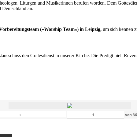
n Theologen, Liturgen und Musikerinnen berufen worden. Dem Gottesdi
d Deutschland an.
s Vorbereitungsteam (»Worship Team«) in Leipzig,
um sich kennen zu
nstausschuss den Gottesdienst in unserer Kirche. Die Predigt hielt Rev
‹
von
3