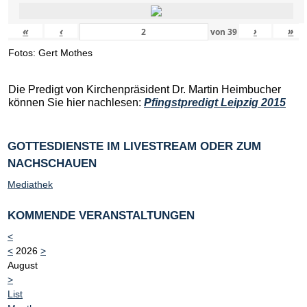
«
‹
›
»
von
39
Fotos: Gert Mothes
Die Predigt von Kirchenpräsident Dr. Martin Heimbucher
können Sie hier nachlesen:
Pfingstpredigt Leipzig 2015
GOTTESDIENSTE IM LIVESTREAM ODER ZUM
NACHSCHAUEN
Mediathek
KOMMENDE VERANSTALTUNGEN
<
<
2026
>
August
>
List