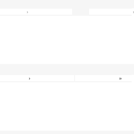
›
›
»