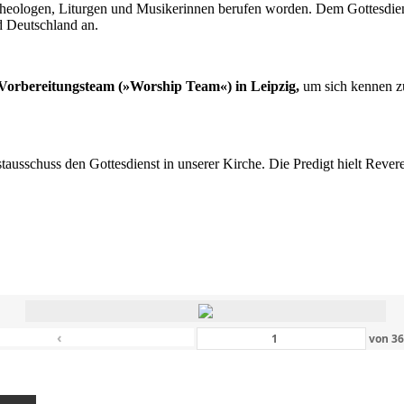
n Theologen, Liturgen und Musikerinnen berufen worden. Dem Gottesdi
d Deutschland an.
s Vorbereitungsteam (»Worship Team«) in Leipzig,
um sich kennen zu
nstausschuss den Gottesdienst in unserer Kirche. Die Predigt hielt Rev
‹
von
3