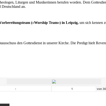
n Theologen, Liturgen und Musikerinnen berufen worden. Dem Gottesdi
d Deutschland an.
s Vorbereitungsteam (»Worship Team«) in Leipzig,
um sich kennen zu
nstausschuss den Gottesdienst in unserer Kirche. Die Predigt hielt Rev
‹
von
3