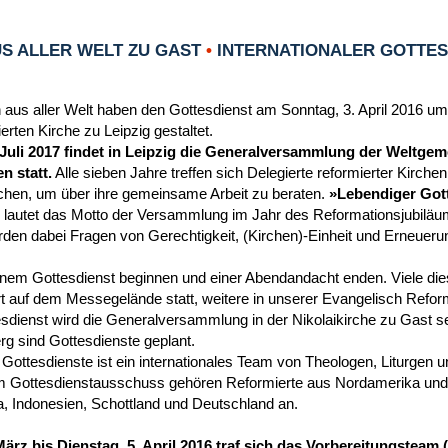
S ALLER WELT ZU GAST
•
INTERNATIONALER GOTTESD
 aus aller Welt haben den Gottesdienst am Sonntag, 3. April 2016 um
rten Kirche zu Leipzig gestaltet.
 Juli 2017 findet in Leipzig die Generalversammlung der Weltgem
n statt.
Alle sieben Jahre treffen sich Delegierte reformierter Kirche
chen, um über ihre gemeinsame Arbeit zu beraten.
»Lebendiger Gott
 lautet das Motto der Versammlung im Jahr des Reformationsjubiläu
en dabei Fragen von Gerechtigkeit, (Kirchen)-Einheit und Erneueru
einem Gottesdienst beginnen und einer Abendandacht enden. Viele die
t auf dem Messegelände statt, weitere in unserer Evangelisch Reform
dienst wird die Generalversammlung in der Nikolaikirche zu Gast se
g sind Gottesdienste geplant.
 Gottesdienste ist ein internationales Team von Theologen, Liturgen 
 Gottesdienstausschuss gehören Reformierte aus Nordamerika und 
a, Indonesien, Schottland und Deutschland an.
März bis Dienstag, 5. April 2016 traf sich das Vorbereitungstea