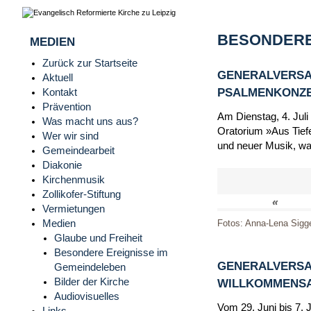
BESONDERE
MEDIEN
Zurück zur Startseite
GENERALVERSA
Aktuell
PSALMENKONZERT
Kontakt
Prävention
Am Dienstag, 4. Juli
Was macht uns aus?
Oratorium »Aus Tiefe
Wer wir sind
und neuer Musik, wa
Gemeindearbeit
Diakonie
Kirchenmusik
Zollikofer-Stiftung
«
Vermietungen
Medien
Fotos: Anna-Lena Sigg
Glaube und Freiheit
Besondere Ereignisse im
GENERALVERSA
Gemeindeleben
Bilder der Kirche
WILLKOMMENSAB
Audiovisuelles
Vom 29. Juni bis 7. 