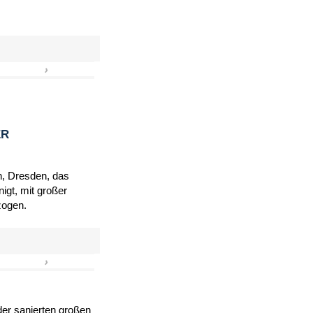
›
»
ER
h, Dresden, das
igt, mit großer
zogen.
›
»
er sanierten großen