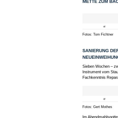
METTE ZUM BA
«
Fotos: Tom Fichtner
SANIERUNG DER
NEUEINWEIHU
Sieben Wochen – zwi
Instrument vom Staub
Fachkenntnis Repara
«
Fotos: Gert Mothes
Im Abendmahlsgottes