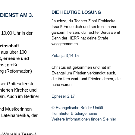
DIE HEUTIGE LOSUNG
IENST AM 3.
Jauchze, du Tochter Zion! Frohlocke,
Israel! Freue dich und sei fröhlich von
ganzem Herzen, du Tochter Jerusalem!
 10.00 Uhr in der
Denn der HERR hat deine Strafe
weggenommen.
einschaft
n aus über 100
Zefanja 3,14-15
, erneure und
ms; große
Christus ist gekommen und hat im
ng (Reformation)
Evangelium Frieden verkündigt euch,
die ihr fern wart, und Frieden denen, die
ser Gottesdienste
nahe waren.
ierten Kirche; und
Epheser 2,17
in. Auch im Berliner
© Evangelische Brüder-Unität –
und Musikerinnen
Herrnhuter Brüdergemeine
Lateinamerika, der
Weitere Informationen finden Sie hier
m (»Worship Team«)