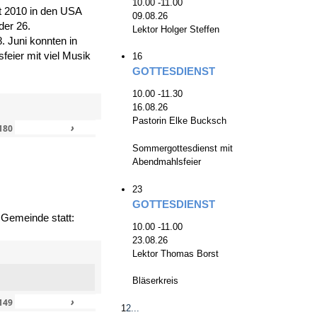
10.00 -11.00
zt 2010 in den USA
09.08.26
der 26.
Lektor Holger Steffen
. Juni konnten in
eier mit viel Musik
16
GOTTESDIENST
10.00 -11.30
16.08.26
Pastorin Elke Bucksch
›
»
180
Sommergottesdienst mit
Abendmahlsfeier
23
GOTTESDIENST
 Gemeinde statt:
10.00 -11.00
23.08.26
Lektor Thomas Borst
Bläserkreis
›
»
149
1
2
...