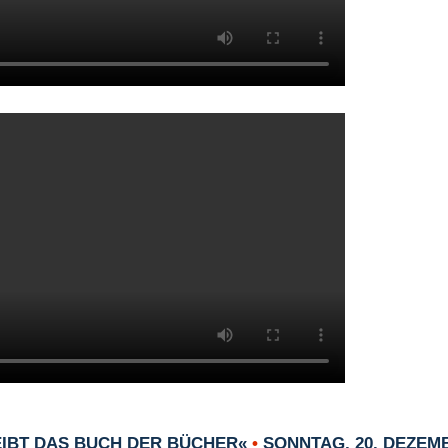
EIBT DAS BUCH DER BÜCHER«
•
SONNTAG, 20. DEZEMB