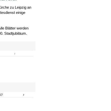
Kirche zu Leipzig an
tesdienst einige
le Blätter werden
. Stadtjubiläum.
›
»
›
»
57