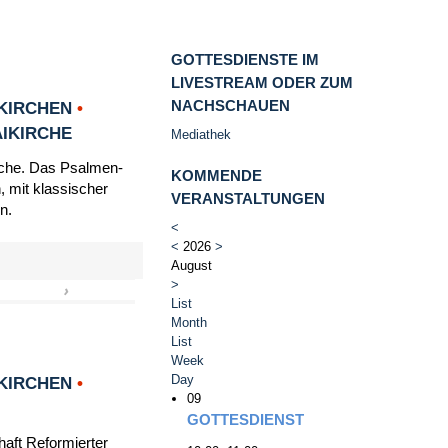
GOTTESDIENSTE IM
LIVESTREAM ODER ZUM
NACHSCHAUEN
KIRCHEN
•
AIKIRCHE
Mediathek
irche. Das Psalmen-
KOMMENDE
, mit klassischer
VERANSTALTUNGEN
n.
<
<
2026
>
August
>
›
»
List
Month
List
Week
Day
KIRCHEN
•
09
GOTTESDIENST
haft Reformierter