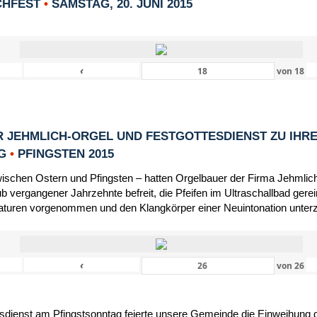
CHFEST
•
SAMSTAG, 20. JUNI 2015
‹
von
18
 JEHMLICH-ORGEL UND FESTGOTTESDIENST ZU IHR
NG
•
PFINGSTEN 2015
schen Ostern und Pfingsten – hatten Orgelbauer der Firma Jehmlic
 vergangener Jahrzehnte befreit, die Pfeifen im Ultraschallbad gerein
turen vorgenommen und den Klangkörper einer Neuintonation unter
‹
von
26
dienst am Pfingstsonntag feierte unsere Gemeinde die Einweihung d