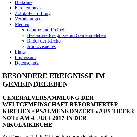
Diakonie
Kirchenmusik
Zollikofer-Stiftung
Vermietungen
Medien
Glaube und Freiheit
Besondere Ereignisse im Gemeindeleben
Bilder der Kirche
Audiovisuelles
Links
Impressum
Datenschutz
BESONDERE EREIGNISSE IM
GEMEINDELEBEN
GENERALVERSAMMLUNG DER
WELTGEMEINSCHAFT REFORMIERTER
KIRCHEN
•
PSALMENKONZERT »AUS TIEFER
NOT« AM 4. JULI 2017 IN DER
NIKOLAIKIRCHE
Am Dienstag, 4. Juli 2017, wirkte unsere Kantorei mit im