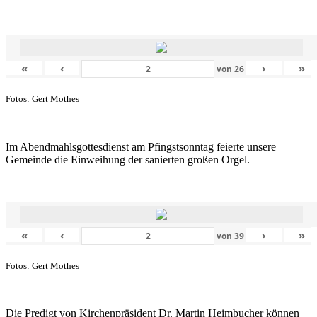
«
‹
›
»
von
26
Fotos: Gert Mothes
Im Abendmahlsgottesdienst am Pfingstsonntag feierte unsere
Gemeinde die Einweihung der sanierten großen Orgel.
«
‹
›
»
von
39
Fotos: Gert Mothes
Die Predigt von Kirchenpräsident Dr. Martin Heimbucher können