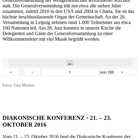
Generalversammlung der Weltgemeinschaft Reformierter Kirchen
statt. Die Generalversammlung tritt nur etwa alle sieben Jahre
zusammen, zuletzt 2010 in den USA und 2004 in Ghana. Sie ist das
höchste beschlussfassende Organ der Gemeinschaft. An der 26.
Versammlung in Leipzig nehmen rund 1.000 Teilnehmer aus etwa
100 Nationen teil. Am 28. Juni konnten in unserer Kirche die
Delegierten und Gäste der Generalversammlung zu einer
Willkommensfeier mit viel Musik begrüßt werden.
«
‹
›
von
180
Fotos: Gert Mothes
DIAKONISCHE KONFERENZ
•
21. – 23.
OKTOBER 2016
Vom 21. – 23. Oktober 2016 fand die Diakonische Konferenz der