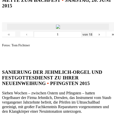
METTE ZUM BACHFEST
•
SAMSTAG, 20. JUNI
2015
«
‹
›
von
18
Fotos: Tom Fichtner
SANIERUNG DER JEHMLICH-ORGEL UND
FESTGOTTESDIENST ZU IHRER
NEUEINWEIHUNG
•
PFINGSTEN 2015
Sieben Wochen – zwischen Ostern und Pfingsten – hatten
Orgelbauer der Firma Jehmlich, Dresden, das Instrument vom Staub
vergangener Jahrzehnte befreit, die Pfeifen im Ultraschallbad
gereinigt, mit großer Fachkenntnis Reparaturen vorgenommen und
den Klangkörper einer Neuintonation unterzogen.