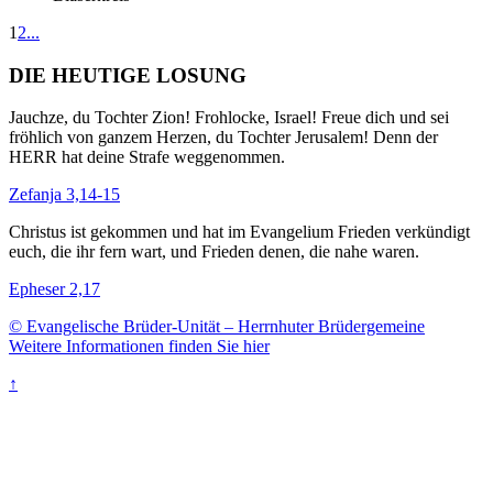
1
2
...
DIE HEUTIGE LOSUNG
Jauchze, du Tochter Zion! Frohlocke, Israel! Freue dich und sei
fröhlich von ganzem Herzen, du Tochter Jerusalem! Denn der
HERR hat deine Strafe weggenommen.
Zefanja 3,14-15
Christus ist gekommen und hat im Evangelium Frieden verkündigt
euch, die ihr fern wart, und Frieden denen, die nahe waren.
Epheser 2,17
© Evangelische Brüder-Unität – Herrnhuter Brüdergemeine
Weitere Informationen finden Sie hier
↑