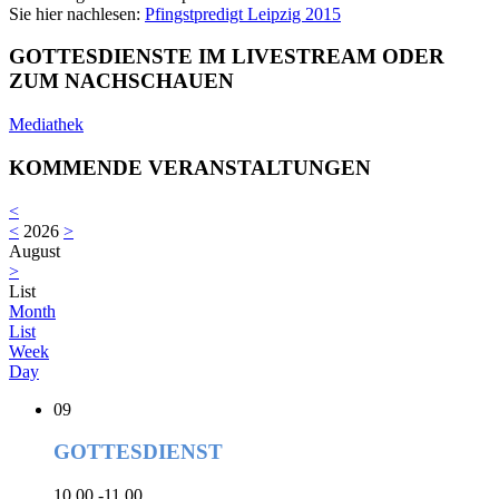
Sie hier nachlesen:
Pfingstpredigt Leipzig 2015
GOTTESDIENSTE IM LIVESTREAM ODER
ZUM NACHSCHAUEN
Mediathek
KOMMENDE VERANSTALTUNGEN
<
<
2026
>
August
>
List
Month
List
Week
Day
09
GOTTESDIENST
10.00 -11.00