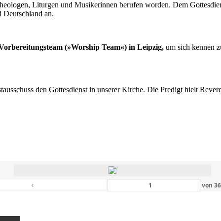
n Theologen, Liturgen und Musikerinnen berufen worden. Dem Gottesdi
d Deutschland an.
s Vorbereitungsteam (»Worship Team«) in Leipzig,
um sich kennen zu
nstausschuss den Gottesdienst in unserer Kirche. Die Predigt hielt Rev
‹
von
3