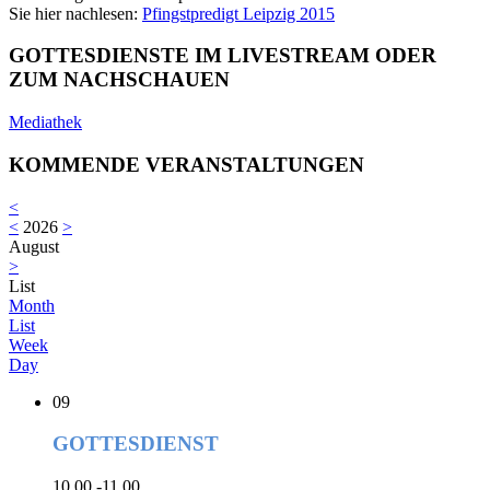
Sie hier nachlesen:
Pfingstpredigt Leipzig 2015
GOTTESDIENSTE IM LIVESTREAM ODER
ZUM NACHSCHAUEN
Mediathek
KOMMENDE VERANSTALTUNGEN
<
<
2026
>
August
>
List
Month
List
Week
Day
09
GOTTESDIENST
10.00 -11.00