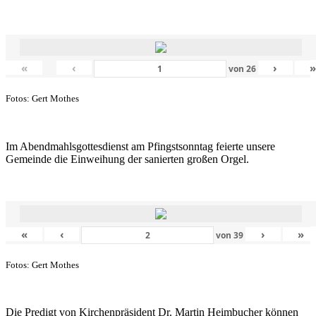
«
‹
›
von
26
Fotos: Gert Mothes
Im Abendmahlsgottesdienst am Pfingstsonntag feierte unsere
Gemeinde die Einweihung der sanierten großen Orgel.
«
‹
›
»
von
39
Fotos: Gert Mothes
Die Predigt von Kirchenpräsident Dr. Martin Heimbucher können