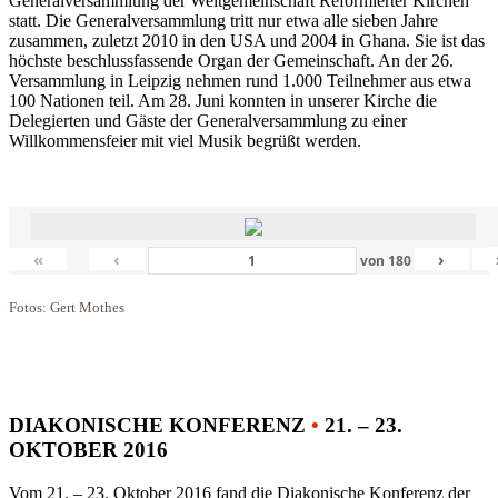
Generalversammlung der Weltgemeinschaft Reformierter Kirchen
statt. Die Generalversammlung tritt nur etwa alle sieben Jahre
zusammen, zuletzt 2010 in den USA und 2004 in Ghana. Sie ist das
höchste beschlussfassende Organ der Gemeinschaft. An der 26.
Versammlung in Leipzig nehmen rund 1.000 Teilnehmer aus etwa
100 Nationen teil. Am 28. Juni konnten in unserer Kirche die
Delegierten und Gäste der Generalversammlung zu einer
Willkommensfeier mit viel Musik begrüßt werden.
«
‹
›
von
180
Fotos: Gert Mothes
DIAKONISCHE KONFERENZ
•
21. – 23.
OKTOBER 2016
Vom 21. – 23. Oktober 2016 fand die Diakonische Konferenz der