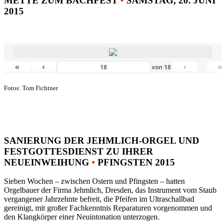
METTE ZUM BACHFEST
•
SAMSTAG, 20. JUNI
2015
«
‹
›
von
18
Fotos: Tom Fichtner
SANIERUNG DER JEHMLICH-ORGEL UND
FESTGOTTESDIENST ZU IHRER
NEUEINWEIHUNG
•
PFINGSTEN 2015
Sieben Wochen – zwischen Ostern und Pfingsten – hatten
Orgelbauer der Firma Jehmlich, Dresden, das Instrument vom Staub
vergangener Jahrzehnte befreit, die Pfeifen im Ultraschallbad
gereinigt, mit großer Fachkenntnis Reparaturen vorgenommen und
den Klangkörper einer Neuintonation unterzogen.