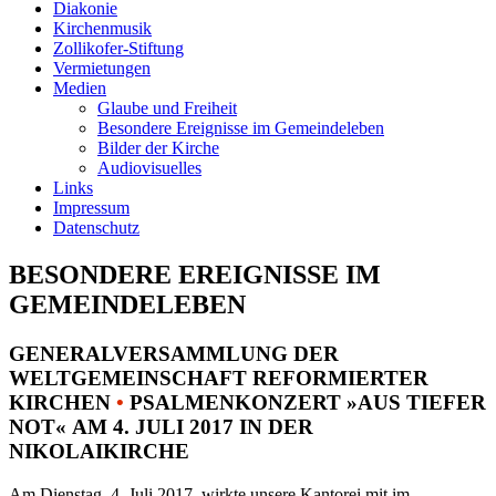
Diakonie
Kirchenmusik
Zollikofer-Stiftung
Vermietungen
Medien
Glaube und Freiheit
Besondere Ereignisse im Gemeindeleben
Bilder der Kirche
Audiovisuelles
Links
Impressum
Datenschutz
BESONDERE EREIGNISSE IM
GEMEINDELEBEN
GENERALVERSAMMLUNG DER
WELTGEMEINSCHAFT REFORMIERTER
KIRCHEN
•
PSALMENKONZERT »AUS TIEFER
NOT« AM 4. JULI 2017 IN DER
NIKOLAIKIRCHE
Am Dienstag, 4. Juli 2017, wirkte unsere Kantorei mit im