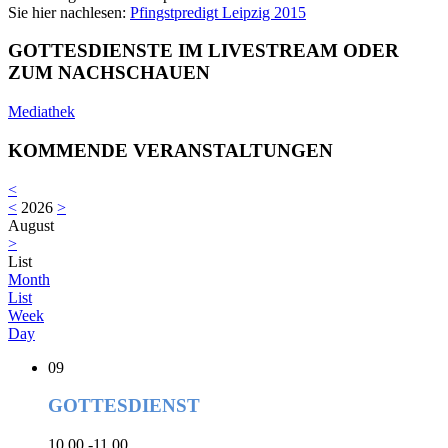
Sie hier nachlesen:
Pfingstpredigt Leipzig 2015
GOTTESDIENSTE IM LIVESTREAM ODER
ZUM NACHSCHAUEN
Mediathek
KOMMENDE VERANSTALTUNGEN
<
<
2026
>
August
>
List
Month
List
Week
Day
09
GOTTESDIENST
10.00 -11.00