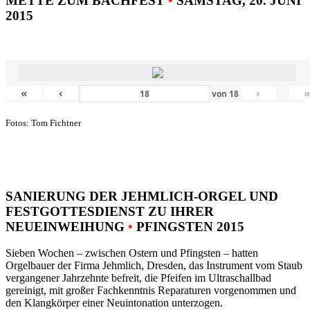
METTE ZUM BACHFEST
•
SAMSTAG, 20. JUNI
2015
«
‹
›
von
18
Fotos: Tom Fichtner
SANIERUNG DER JEHMLICH-ORGEL UND
FESTGOTTESDIENST ZU IHRER
NEUEINWEIHUNG
•
PFINGSTEN 2015
Sieben Wochen – zwischen Ostern und Pfingsten – hatten
Orgelbauer der Firma Jehmlich, Dresden, das Instrument vom Staub
vergangener Jahrzehnte befreit, die Pfeifen im Ultraschallbad
gereinigt, mit großer Fachkenntnis Reparaturen vorgenommen und
den Klangkörper einer Neuintonation unterzogen.