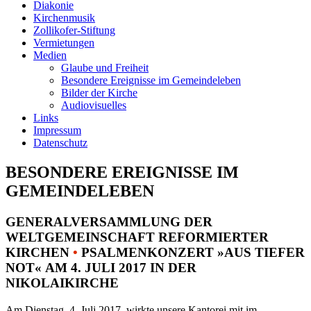
Diakonie
Kirchenmusik
Zollikofer-Stiftung
Vermietungen
Medien
Glaube und Freiheit
Besondere Ereignisse im Gemeindeleben
Bilder der Kirche
Audiovisuelles
Links
Impressum
Datenschutz
BESONDERE EREIGNISSE IM
GEMEINDELEBEN
GENERALVERSAMMLUNG DER
WELTGEMEINSCHAFT REFORMIERTER
KIRCHEN
•
PSALMENKONZERT »AUS TIEFER
NOT« AM 4. JULI 2017 IN DER
NIKOLAIKIRCHE
Am Dienstag, 4. Juli 2017, wirkte unsere Kantorei mit im