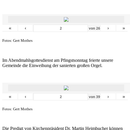
«
‹
›
»
von
26
Fotos: Gert Mothes
Im Abendmahlsgottesdienst am Pfingstsonntag feierte unsere
Gemeinde die Einweihung der sanierten großen Orgel.
«
‹
›
»
von
39
Fotos: Gert Mothes
Die Predigt von Kirchenpräsident Dr. Martin Heimbucher können