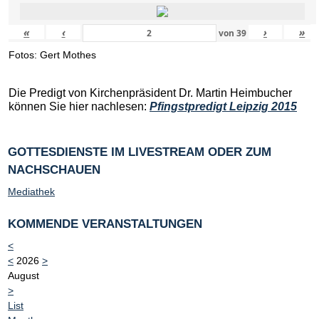
«
‹
›
»
von
39
Fotos: Gert Mothes
Die Predigt von Kirchenpräsident Dr. Martin Heimbucher
können Sie hier nachlesen:
Pfingstpredigt Leipzig 2015
GOTTESDIENSTE IM LIVESTREAM ODER ZUM
NACHSCHAUEN
Mediathek
KOMMENDE VERANSTALTUNGEN
<
<
2026
>
August
>
List