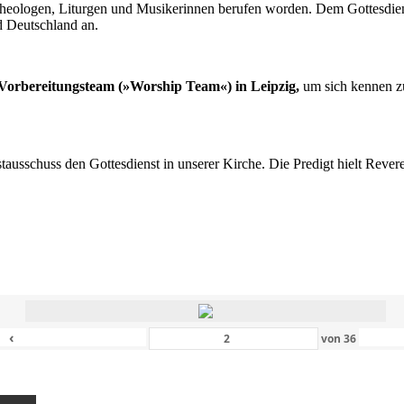
n Theologen, Liturgen und Musikerinnen berufen worden. Dem Gottesdi
d Deutschland an.
s Vorbereitungsteam (»Worship Team«) in Leipzig,
um sich kennen zu
nstausschuss den Gottesdienst in unserer Kirche. Die Predigt hielt Rev
‹
von
36