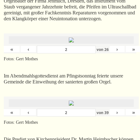
Orgelbauer der Firma Jehmlich, Dresden, das Instrument vom
Staub vergangener Jahrzehnte befreit, die Pfeifen im Ultraschallbad
gereinigt, mit großer Fachkenntnis Reparaturen vorgenommen und
den Klangkörper einer Neuintonation unterzogen.
«
‹
›
»
von
26
Fotos: Gert Mothes
Im Abendmahlsgottesdienst am Pfingstsonntag feierte unsere
Gemeinde die Einweihung der sanierten großen Orgel.
«
‹
›
»
von
39
Fotos: Gert Mothes
Die Predigt von Kirchenpräsident Dr. Martin Heimbucher können