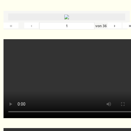
«
‹
›
von
36