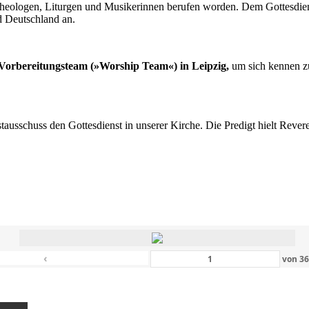
n Theologen, Liturgen und Musikerinnen berufen worden. Dem Gottesdi
d Deutschland an.
s Vorbereitungsteam (»Worship Team«) in Leipzig,
um sich kennen zu
nstausschuss den Gottesdienst in unserer Kirche. Die Predigt hielt Rev
‹
von
3