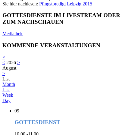
Sie hier nachlesen:
Pfingstpredigt Leipzig 2015
GOTTESDIENSTE IM LIVESTREAM ODER
ZUM NACHSCHAUEN
Mediathek
KOMMENDE VERANSTALTUNGEN
<
<
2026
>
August
>
List
Month
List
Week
Day
09
GOTTESDIENST
10.00 -11.00