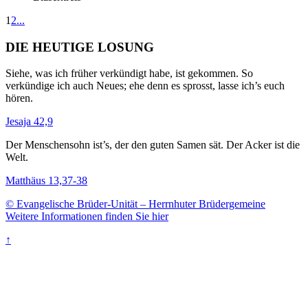
1
2
...
DIE HEUTIGE LOSUNG
Siehe, was ich früher verkündigt habe, ist gekommen. So
verkündige ich auch Neues; ehe denn es sprosst, lasse ich’s euch
hören.
Jesaja 42,9
Der Menschensohn ist’s, der den guten Samen sät. Der Acker ist die
Welt.
Matthäus 13,37-38
© Evangelische Brüder-Unität – Herrnhuter Brüdergemeine
Weitere Informationen finden Sie hier
↑