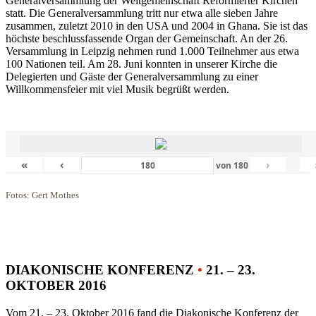
Generalversammlung der Weltgemeinschaft Reformierter Kirchen
statt. Die Generalversammlung tritt nur etwa alle sieben Jahre
zusammen, zuletzt 2010 in den USA und 2004 in Ghana. Sie ist das
höchste beschlussfassende Organ der Gemeinschaft. An der 26.
Versammlung in Leipzig nehmen rund 1.000 Teilnehmer aus etwa
100 Nationen teil. Am 28. Juni konnten in unserer Kirche die
Delegierten und Gäste der Generalversammlung zu einer
Willkommensfeier mit viel Musik begrüßt werden.
«
‹
›
von
180
Fotos: Gert Mothes
DIAKONISCHE KONFERENZ
•
21. – 23.
OKTOBER 2016
Vom 21. – 23. Oktober 2016 fand die Diakonische Konferenz der