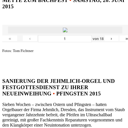
METTE ZUM BACHFEST
•
SAMSTAG, 20. JUNI
2015
«
‹
›
von
18
Fotos: Tom Fichtner
SANIERUNG DER JEHMLICH-ORGEL UND
FESTGOTTESDIENST ZU IHRER
NEUEINWEIHUNG
•
PFINGSTEN 2015
Sieben Wochen – zwischen Ostern und Pfingsten – hatten
Orgelbauer der Firma Jehmlich, Dresden, das Instrument vom Staub
vergangener Jahrzehnte befreit, die Pfeifen im Ultraschallbad
gereinigt, mit großer Fachkenntnis Reparaturen vorgenommen und
den Klangkörper einer Neuintonation unterzogen.