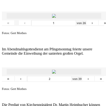
«
‹
›
von
26
Fotos: Gert Mothes
Im Abendmahlsgottesdienst am Pfingstsonntag feierte unsere
Gemeinde die Einweihung der sanierten großen Orgel.
«
‹
›
»
von
39
Fotos: Gert Mothes
Die Predigt von Kirchenpräsident Dr. Martin Heimbucher können