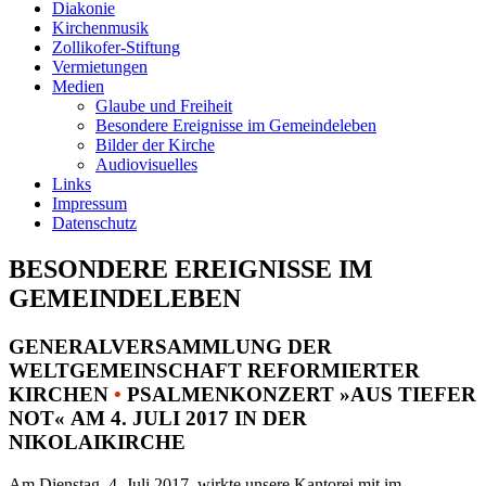
Diakonie
Kirchenmusik
Zollikofer-Stiftung
Vermietungen
Medien
Glaube und Freiheit
Besondere Ereignisse im Gemeindeleben
Bilder der Kirche
Audiovisuelles
Links
Impressum
Datenschutz
BESONDERE EREIGNISSE IM
GEMEINDELEBEN
GENERALVERSAMMLUNG DER
WELTGEMEINSCHAFT REFORMIERTER
KIRCHEN
•
PSALMENKONZERT »AUS TIEFER
NOT« AM 4. JULI 2017 IN DER
NIKOLAIKIRCHE
Am Dienstag, 4. Juli 2017, wirkte unsere Kantorei mit im