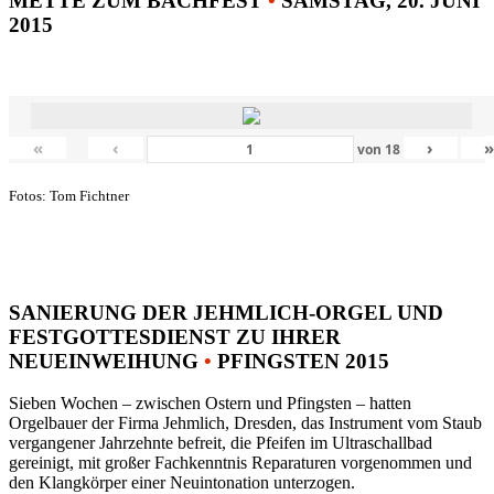
METTE ZUM BACHFEST
•
SAMSTAG, 20. JUNI
2015
«
‹
›
von
18
Fotos: Tom Fichtner
SANIERUNG DER JEHMLICH-ORGEL UND
FESTGOTTESDIENST ZU IHRER
NEUEINWEIHUNG
•
PFINGSTEN 2015
Sieben Wochen – zwischen Ostern und Pfingsten – hatten
Orgelbauer der Firma Jehmlich, Dresden, das Instrument vom Staub
vergangener Jahrzehnte befreit, die Pfeifen im Ultraschallbad
gereinigt, mit großer Fachkenntnis Reparaturen vorgenommen und
den Klangkörper einer Neuintonation unterzogen.