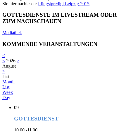
Sie hier nachlesen:
Pfingstpredigt Leipzig 2015
GOTTESDIENSTE IM LIVESTREAM ODER
ZUM NACHSCHAUEN
Mediathek
KOMMENDE VERANSTALTUNGEN
<
<
2026
>
August
>
List
Month
List
Week
Day
09
GOTTESDIENST
10.00 -11.00