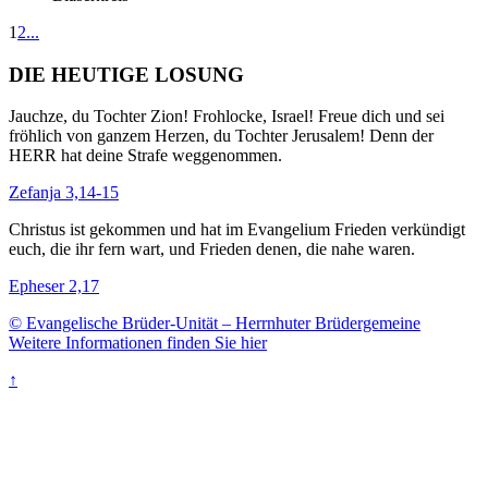
1
2
...
DIE HEUTIGE LOSUNG
Jauchze, du Tochter Zion! Frohlocke, Israel! Freue dich und sei
fröhlich von ganzem Herzen, du Tochter Jerusalem! Denn der
HERR hat deine Strafe weggenommen.
Zefanja 3,14-15
Christus ist gekommen und hat im Evangelium Frieden verkündigt
euch, die ihr fern wart, und Frieden denen, die nahe waren.
Epheser 2,17
© Evangelische Brüder-Unität – Herrnhuter Brüdergemeine
Weitere Informationen finden Sie hier
↑