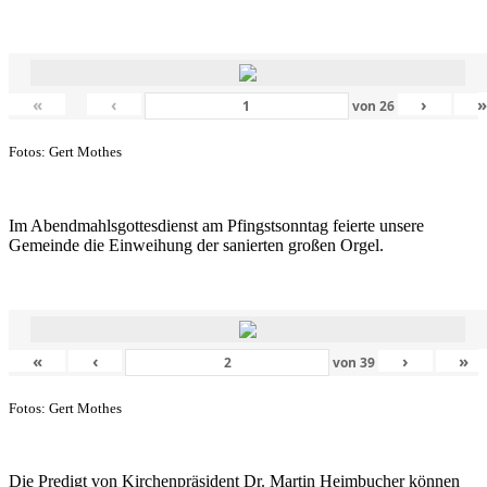
«
‹
›
von
26
Fotos: Gert Mothes
Im Abendmahlsgottesdienst am Pfingstsonntag feierte unsere
Gemeinde die Einweihung der sanierten großen Orgel.
«
‹
›
»
von
39
Fotos: Gert Mothes
Die Predigt von Kirchenpräsident Dr. Martin Heimbucher können