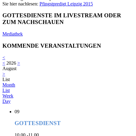
Sie hier nachlesen:
Pfingstpredigt Leipzig 2015
GOTTESDIENSTE IM LIVESTREAM ODER
ZUM NACHSCHAUEN
Mediathek
KOMMENDE VERANSTALTUNGEN
<
<
2026
>
August
>
List
Month
List
Week
Day
09
GOTTESDIENST
10.00 -11.00