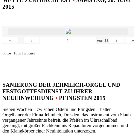
METTE ZUM BACHFEST
•
SAMSTAG, 20. JUNI
2015
«
‹
›
von
18
Fotos: Tom Fichtner
SANIERUNG DER JEHMLICH-ORGEL UND
FESTGOTTESDIENST ZU IHRER
NEUEINWEIHUNG
•
PFINGSTEN 2015
Sieben Wochen – zwischen Ostern und Pfingsten – hatten
Orgelbauer der Firma Jehmlich, Dresden, das Instrument vom Staub
vergangener Jahrzehnte befreit, die Pfeifen im Ultraschallbad
gereinigt, mit großer Fachkenntnis Reparaturen vorgenommen und
den Klangkörper einer Neuintonation unterzogen.