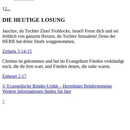
1
2
...
DIE HEUTIGE LOSUNG
Jauchze, du Tochter Zion! Frohlocke, Israel! Freue dich und sei
fröhlich von ganzem Herzen, du Tochter Jerusalem! Denn der
HERR hat deine Strafe weggenommen.
Zefanja 3,14-15
Christus ist gekommen und hat im Evangelium Frieden verkündigt
euch, die ihr fern wart, und Frieden denen, die nahe waren.
Epheser 2,17
© Evangelische Brüder-Unität – Herrnhuter Brüdergemeine
Weitere Informationen finden Sie hier
↑