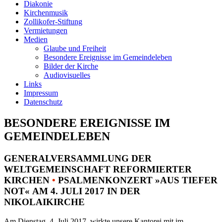
Diakonie
Kirchenmusik
Zollikofer-Stiftung
Vermietungen
Medien
Glaube und Freiheit
Besondere Ereignisse im Gemeindeleben
Bilder der Kirche
Audiovisuelles
Links
Impressum
Datenschutz
BESONDERE EREIGNISSE IM
GEMEINDELEBEN
GENERALVERSAMMLUNG DER
WELTGEMEINSCHAFT REFORMIERTER
KIRCHEN
•
PSALMENKONZERT »AUS TIEFER
NOT« AM 4. JULI 2017 IN DER
NIKOLAIKIRCHE
Am Dienstag, 4. Juli 2017, wirkte unsere Kantorei mit im