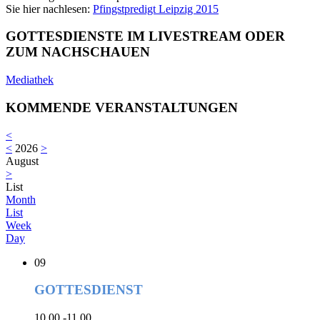
Sie hier nachlesen:
Pfingstpredigt Leipzig 2015
GOTTESDIENSTE IM LIVESTREAM ODER
ZUM NACHSCHAUEN
Mediathek
KOMMENDE VERANSTALTUNGEN
<
<
2026
>
August
>
List
Month
List
Week
Day
09
GOTTESDIENST
10.00 -11.00