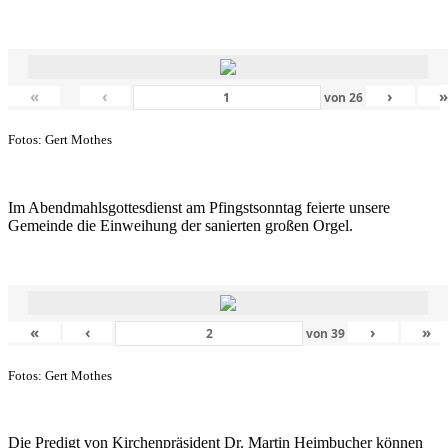
«
‹
›
von
26
Fotos: Gert Mothes
Im Abendmahlsgottesdienst am Pfingstsonntag feierte unsere
Gemeinde die Einweihung der sanierten großen Orgel.
«
‹
›
»
von
39
Fotos: Gert Mothes
Die Predigt von Kirchenpräsident Dr. Martin Heimbucher können