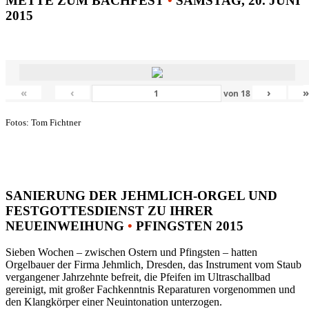
METTE ZUM BACHFEST
•
SAMSTAG, 20. JUNI
2015
«
‹
›
von
18
Fotos: Tom Fichtner
SANIERUNG DER JEHMLICH-ORGEL UND
FESTGOTTESDIENST ZU IHRER
NEUEINWEIHUNG
•
PFINGSTEN 2015
Sieben Wochen – zwischen Ostern und Pfingsten – hatten
Orgelbauer der Firma Jehmlich, Dresden, das Instrument vom Staub
vergangener Jahrzehnte befreit, die Pfeifen im Ultraschallbad
gereinigt, mit großer Fachkenntnis Reparaturen vorgenommen und
den Klangkörper einer Neuintonation unterzogen.