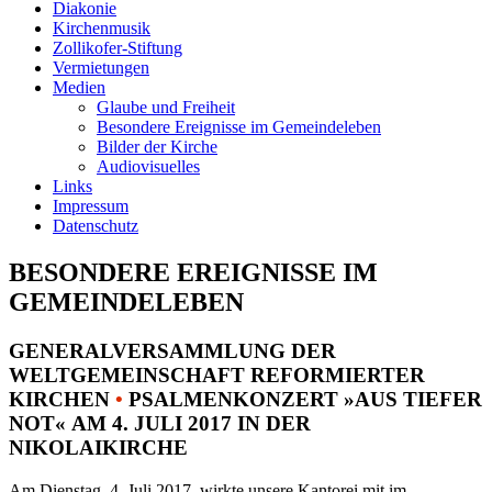
Diakonie
Kirchenmusik
Zollikofer-Stiftung
Vermietungen
Medien
Glaube und Freiheit
Besondere Ereignisse im Gemeindeleben
Bilder der Kirche
Audiovisuelles
Links
Impressum
Datenschutz
BESONDERE EREIGNISSE IM
GEMEINDELEBEN
GENERALVERSAMMLUNG DER
WELTGEMEINSCHAFT REFORMIERTER
KIRCHEN
•
PSALMENKONZERT »AUS TIEFER
NOT« AM 4. JULI 2017 IN DER
NIKOLAIKIRCHE
Am Dienstag, 4. Juli 2017, wirkte unsere Kantorei mit im