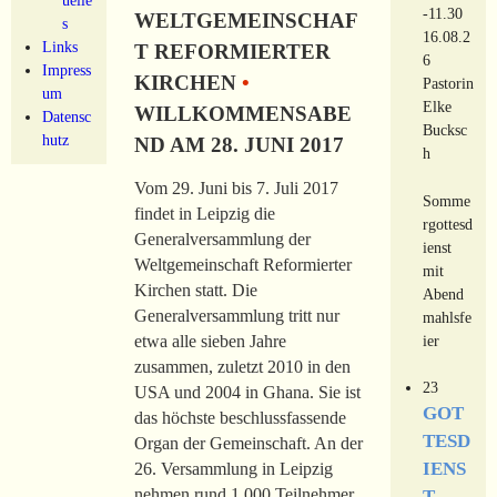
-11.30
WELTGEMEINSCHAF
s
16.08.2
Links
T REFORMIERTER
6
Impress
KIRCHEN
•
Pastorin
um
Elke
WILLKOMMENSABE
Datensc
Bucksc
hutz
ND AM 28. JUNI 2017
h
Vom 29. Juni bis 7. Juli 2017
Somme
findet in Leipzig die
rgottesd
Generalversammlung der
ienst
Weltgemeinschaft Reformierter
mit
Kirchen statt. Die
Abend
Generalversammlung tritt nur
mahlsfe
ier
etwa alle sieben Jahre
zusammen, zuletzt 2010 in den
23
USA und 2004 in Ghana. Sie ist
GOT
das höchste beschlussfassende
TESD
Organ der Gemeinschaft. An der
IENS
26. Versammlung in Leipzig
nehmen rund 1.000 Teilnehmer
T