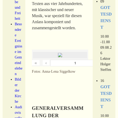
09
be
Texten aus vier Jahrhunderten,
GOT
und
mit klassischer und neuer
Frei
TESD
Musik, war speziell für diesen
heit
IENS
Anlass komponiert und
Beso
T
zusammengestellt worden.
nder
e
10.00
Erei
-11.00
gniss
09.08.2
e im
6
Gem
Lektor
«
‹
›
eind
von
18
Holger
elebe
Steffen
Fotos: Anna-Lena Siggelkow
n
Bild
16
er
GOT
der
TESD
Kirc
IENS
he
T
Audi
GENERALVERSAMM
ovis
LUNG DER
10.00
uelle