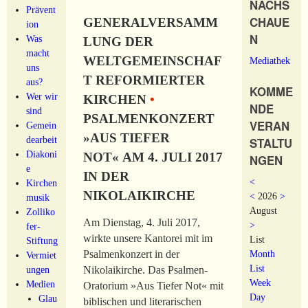
NACHS
Prävent
CHAUE
GENERALVERSAMM
ion
N
Was
LUNG DER
macht
WELTGEMEINSCHAF
Mediathek
uns
T REFORMIERTER
aus?
KOMME
Wer wir
KIRCHEN
•
NDE
sind
PSALMENKONZERT
VERAN
Gemein
»AUS TIEFER
dearbeit
STALTU
Diakoni
NOT« AM 4. JULI 2017
NGEN
e
IN DER
<
Kirchen
NIKOLAIKIRCHE
<
2026
>
musik
August
Zolliko
Am Dienstag, 4. Juli 2017,
>
fer-
wirkte unsere Kantorei mit im
List
Stiftung
Month
Psalmenkonzert in der
Vermiet
List
ungen
Nikolaikirche. Das Psalmen-
Week
Medien
Oratorium »Aus Tiefer Not« mit
Day
Glau
biblischen und literarischen