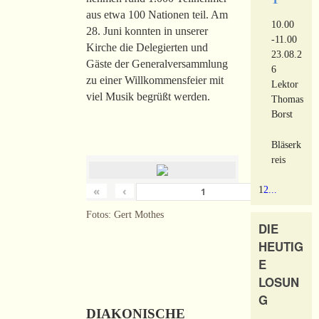
aus etwa 100 Nationen teil. Am
10.00
28. Juni konnten in unserer
-11.00
Kirche die Delegierten und
23.08.2
Gäste der Generalversammlung
6
zu einer Willkommensfeier mit
Lektor
viel Musik begrüßt werden.
Thomas
Borst
Bläserk
reis
«
‹
›
1
2
...
von
180
Fotos: Gert Mothes
DIE
HEUTIG
E
LOSUN
G
DIAKONISCHE