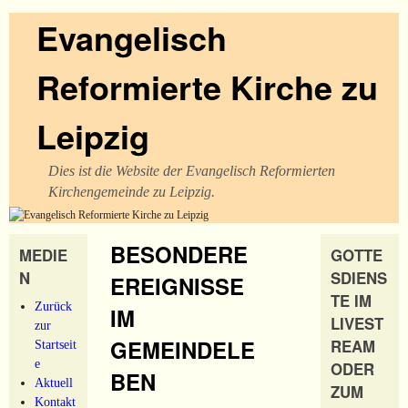
Evangelisch
Reformierte Kirche zu
Leipzig
Dies ist die Website der Evangelisch Reformierten
Kirchengemeinde zu Leipzig.
BESONDERE
MEDIE
GOTTE
N
SDIENS
EREIGNISSE
TE IM
Zurück
IM
LIVEST
zur
GEMEINDELE
REAM
Startseit
e
ODER
BEN
Aktuell
ZUM
Kontakt