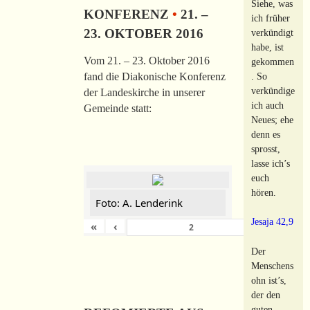
Siehe, was
KONFERENZ
•
21. –
ich früher
23. OKTOBER 2016
verkündigt
habe, ist
Vom 21. – 23. Oktober 2016
gekommen
. So
fand die Diakonische Konferenz
verkündige
der Landeskirche in unserer
ich auch
Gemeinde statt:
Neues; ehe
denn es
sprosst,
lasse ich’s
euch
hören.
Foto: A. Lenderink
Jesaja 42,9
«
‹
›
von
149
Der
Menschens
ohn ist’s,
der den
guten