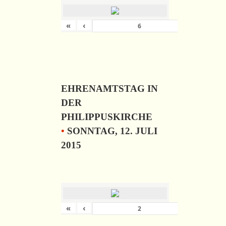
«
‹
›
von
6
EHRENAMTSTAG IN
DER
PHILIPPUSKIRCHE
•
SONNTAG, 12. JULI
2015
«
‹
›
von
57