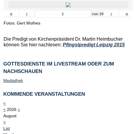
«
‹
›
»
von
39
Fotos: Gert Mothes
Die Predigt von Kirchenpräsident Dr. Martin Heimbucher
können Sie hier nachlesen:
Pfingstpredigt Leipzig 2015
GOTTESDIENSTE IM LIVESTREAM ODER ZUM
NACHSCHAUEN
Mediathek
KOMMENDE VERANSTALTUNGEN
<
<
2026
>
August
>
List