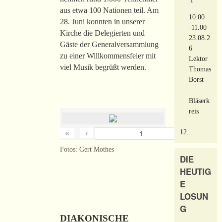
aus etwa 100 Nationen teil. Am
10.00
28. Juni konnten in unserer
-11.00
Kirche die Delegierten und
23.08.2
Gäste der Generalversammlung
6
zu einer Willkommensfeier mit
Lektor
viel Musik begrüßt werden.
Thomas
Borst
Bläserk
reis
«
‹
›
1
2
...
von
180
Fotos: Gert Mothes
DIE
HEUTIG
E
LOSUN
G
DIAKONISCHE