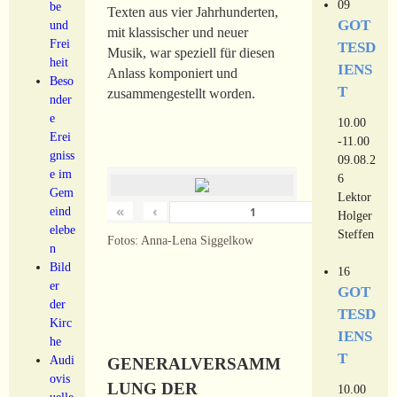
09
be
Texten aus vier Jahrhunderten,
GOT
und
mit klassischer und neuer
Frei
TESD
Musik, war speziell für diesen
heit
IENS
Anlass komponiert und
Beso
T
zusammengestellt worden.
nder
e
10.00
Erei
-11.00
gniss
09.08.2
e im
6
Gem
Lektor
«
‹
›
eind
von
18
Holger
elebe
Steffen
Fotos: Anna-Lena Siggelkow
n
Bild
16
er
GOT
der
TESD
Kirc
IENS
he
T
Audi
GENERALVERSAMM
ovis
LUNG DER
10.00
uelle