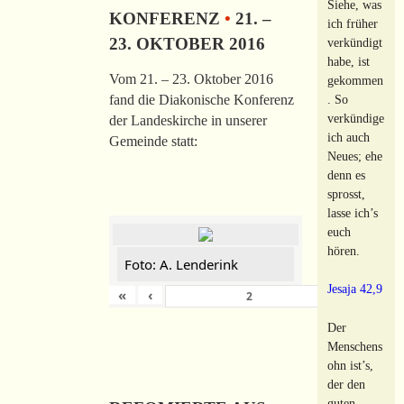
Siehe, was
KONFERENZ
•
21. –
ich früher
23. OKTOBER 2016
verkündigt
habe, ist
Vom 21. – 23. Oktober 2016
gekommen
. So
fand die Diakonische Konferenz
verkündige
der Landeskirche in unserer
ich auch
Gemeinde statt:
Neues; ehe
denn es
sprosst,
lasse ich’s
euch
hören.
Foto: A. Lenderink
Jesaja 42,9
«
‹
›
von
149
Der
Menschens
ohn ist’s,
der den
guten