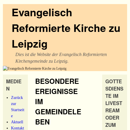
Evangelisch
Reformierte Kirche zu
Leipzig
Dies ist die Website der Evangelisch Reformierten
Kirchengemeinde zu Leipzig.
BESONDERE
MEDIE
GOTTE
N
SDIENS
EREIGNISSE
TE IM
Zurück
IM
LIVEST
zur
GEMEINDELE
REAM
Startseit
e
ODER
BEN
Aktuell
ZUM
Kontakt