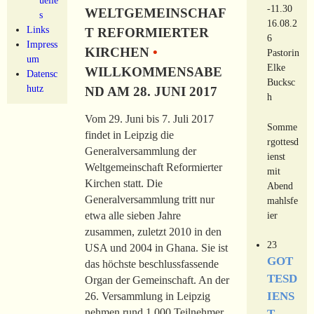
-11.30
WELTGEMEINSCHAF
s
16.08.2
Links
T REFORMIERTER
6
Impress
KIRCHEN
•
Pastorin
um
Elke
WILLKOMMENSABE
Datensc
Bucksc
hutz
ND AM 28. JUNI 2017
h
Vom 29. Juni bis 7. Juli 2017
Somme
findet in Leipzig die
rgottesd
Generalversammlung der
ienst
Weltgemeinschaft Reformierter
mit
Kirchen statt. Die
Abend
Generalversammlung tritt nur
mahlsfe
ier
etwa alle sieben Jahre
zusammen, zuletzt 2010 in den
23
USA und 2004 in Ghana. Sie ist
GOT
das höchste beschlussfassende
TESD
Organ der Gemeinschaft. An der
IENS
26. Versammlung in Leipzig
nehmen rund 1.000 Teilnehmer
T