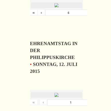
«
‹
›
von
6
EHRENAMTSTAG IN
DER
PHILIPPUSKIRCHE
•
SONNTAG, 12. JULI
2015
«
‹
›
von
57