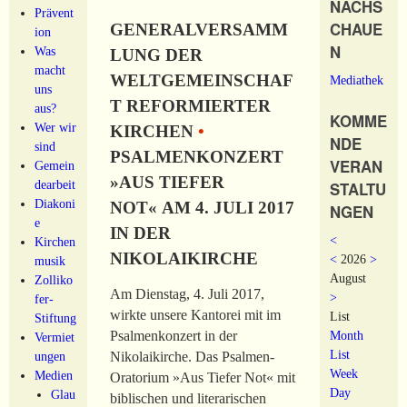
NACHS
Prävent
CHAUE
GENERALVERSAMM
ion
N
Was
LUNG DER
macht
WELTGEMEINSCHAF
Mediathek
uns
T REFORMIERTER
aus?
KOMME
Wer wir
KIRCHEN
•
NDE
sind
PSALMENKONZERT
VERAN
Gemein
»AUS TIEFER
dearbeit
STALTU
Diakoni
NOT« AM 4. JULI 2017
NGEN
e
IN DER
<
Kirchen
NIKOLAIKIRCHE
<
2026
>
musik
August
Zolliko
Am Dienstag, 4. Juli 2017,
>
fer-
wirkte unsere Kantorei mit im
List
Stiftung
Month
Psalmenkonzert in der
Vermiet
List
ungen
Nikolaikirche. Das Psalmen-
Week
Medien
Oratorium »Aus Tiefer Not« mit
Day
Glau
biblischen und literarischen