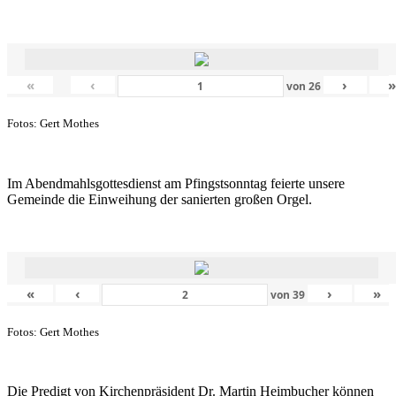
«
‹
›
von
26
Fotos: Gert Mothes
Im Abendmahlsgottesdienst am Pfingstsonntag feierte unsere
Gemeinde die Einweihung der sanierten großen Orgel.
«
‹
›
»
von
39
Fotos: Gert Mothes
Die Predigt von Kirchenpräsident Dr. Martin Heimbucher können