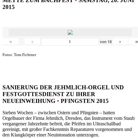
METTE ZUM BACHFEST
•
SAMSTAG, 20. JUNI
2015
«
‹
›
von
18
Fotos: Tom Fichtner
SANIERUNG DER JEHMLICH-ORGEL UND
FESTGOTTESDIENST ZU IHRER
NEUEINWEIHUNG
•
PFINGSTEN 2015
Sieben Wochen – zwischen Ostern und Pfingsten – hatten
Orgelbauer der Firma Jehmlich, Dresden, das Instrument vom Staub
vergangener Jahrzehnte befreit, die Pfeifen im Ultraschallbad
gereinigt, mit großer Fachkenntnis Reparaturen vorgenommen und
den Klangkörper einer Neuintonation unterzogen.