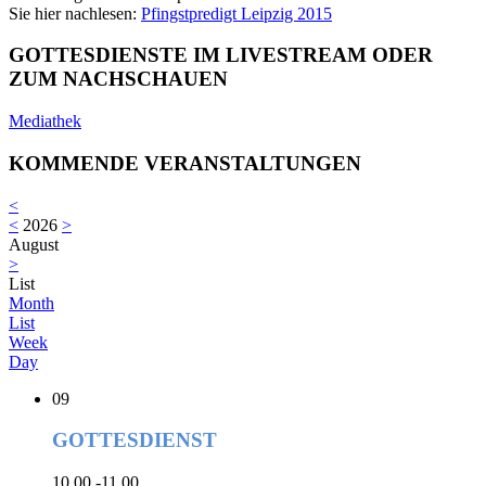
Sie hier nachlesen:
Pfingstpredigt Leipzig 2015
GOTTESDIENSTE IM LIVESTREAM ODER
ZUM NACHSCHAUEN
Mediathek
KOMMENDE VERANSTALTUNGEN
<
<
2026
>
August
>
List
Month
List
Week
Day
09
GOTTESDIENST
10.00 -11.00