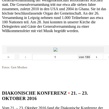
Generalversammlung der Weltgemeinschaft Reformierter Kirchen
statt. Die Generalversammlung tritt nur etwa alle sieben Jahre
zusammen, zuletzt 2010 in den USA und 2004 in Ghana. Sie ist das
höchste beschlussfassende Organ der Gemeinschaft. An der 26.
Versammlung in Leipzig nehmen rund 1.000 Teilnehmer aus etwa
100 Nationen teil. Am 28. Juni konnten in unserer Kirche die
Delegierten und Gäste der Generalversammlung zu einer
Willkommensfeier mit viel Musik begrüßt werden.
«
‹
›
von
180
Fotos: Gert Mothes
DIAKONISCHE KONFERENZ
•
21. – 23.
OKTOBER 2016
Vom 21. – 23. Oktober 2016 fand die Diakonische Konferenz der