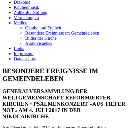
Diakonie
Kirchenmusik
Zollikofer-Stiftung
Vermietungen
Medien
Glaube und Freiheit
Besondere Ereignisse im Gemeindeleben
Bilder der Kirche
Audiovisuelles
Links
Impressum
Datenschutz
BESONDERE EREIGNISSE IM
GEMEINDELEBEN
GENERALVERSAMMLUNG DER
WELTGEMEINSCHAFT REFORMIERTER
KIRCHEN
•
PSALMENKONZERT »AUS TIEFER
NOT« AM 4. JULI 2017 IN DER
NIKOLAIKIRCHE
Am Dienstag, 4. Juli 2017, wirkte unsere Kantorei mit im