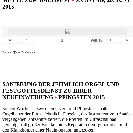
METTE ZUM BACHFEST
•
SAMSTAG, 20. JUNI
2015
«
‹
›
»
von
18
Fotos: Tom Fichtner
SANIERUNG DER JEHMLICH-ORGEL UND
FESTGOTTESDIENST ZU IHRER
NEUEINWEIHUNG
•
PFINGSTEN 2015
Sieben Wochen – zwischen Ostern und Pfingsten – hatten
Orgelbauer der Firma Jehmlich, Dresden, das Instrument vom Staub
vergangener Jahrzehnte befreit, die Pfeifen im Ultraschallbad
gereinigt, mit großer Fachkenntnis Reparaturen vorgenommen und
den Klangkörper einer Neuintonation unterzogen.