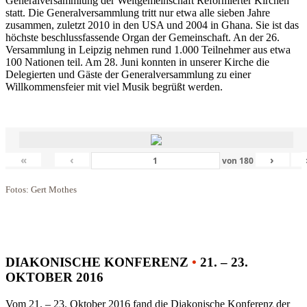
Generalversammlung der Weltgemeinschaft Reformierter Kirchen
statt. Die Generalversammlung tritt nur etwa alle sieben Jahre
zusammen, zuletzt 2010 in den USA und 2004 in Ghana. Sie ist das
höchste beschlussfassende Organ der Gemeinschaft. An der 26.
Versammlung in Leipzig nehmen rund 1.000 Teilnehmer aus etwa
100 Nationen teil. Am 28. Juni konnten in unserer Kirche die
Delegierten und Gäste der Generalversammlung zu einer
Willkommensfeier mit viel Musik begrüßt werden.
«
‹
›
von
180
Fotos: Gert Mothes
DIAKONISCHE KONFERENZ
•
21. – 23.
OKTOBER 2016
Vom 21. – 23. Oktober 2016 fand die Diakonische Konferenz der