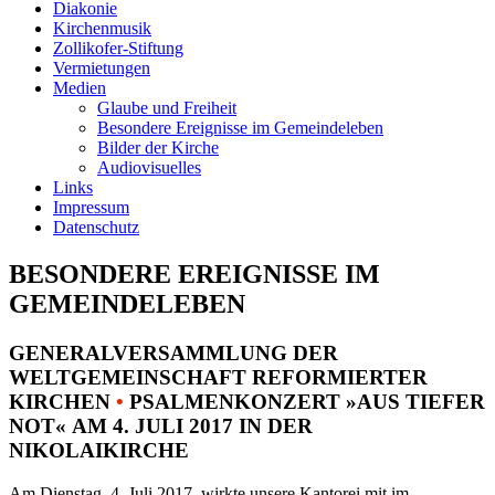
Diakonie
Kirchenmusik
Zollikofer-Stiftung
Vermietungen
Medien
Glaube und Freiheit
Besondere Ereignisse im Gemeindeleben
Bilder der Kirche
Audiovisuelles
Links
Impressum
Datenschutz
BESONDERE EREIGNISSE IM
GEMEINDELEBEN
GENERALVERSAMMLUNG DER
WELTGEMEINSCHAFT REFORMIERTER
KIRCHEN
•
PSALMENKONZERT »AUS TIEFER
NOT« AM 4. JULI 2017 IN DER
NIKOLAIKIRCHE
Am Dienstag, 4. Juli 2017, wirkte unsere Kantorei mit im