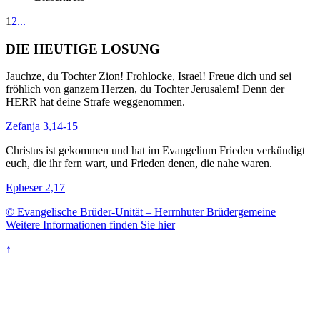
1
2
...
DIE HEUTIGE LOSUNG
Jauchze, du Tochter Zion! Frohlocke, Israel! Freue dich und sei
fröhlich von ganzem Herzen, du Tochter Jerusalem! Denn der
HERR hat deine Strafe weggenommen.
Zefanja 3,14-15
Christus ist gekommen und hat im Evangelium Frieden verkündigt
euch, die ihr fern wart, und Frieden denen, die nahe waren.
Epheser 2,17
© Evangelische Brüder-Unität – Herrnhuter Brüdergemeine
Weitere Informationen finden Sie hier
↑