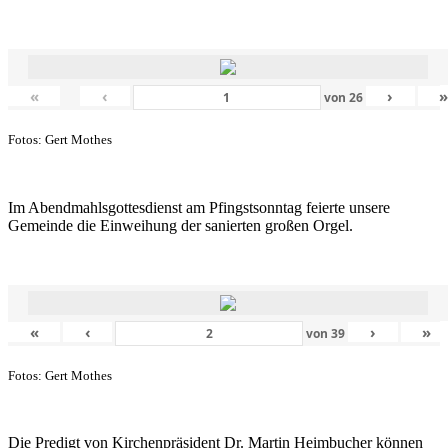
«
‹
›
von
26
Fotos: Gert Mothes
Im Abendmahlsgottesdienst am Pfingstsonntag feierte unsere
Gemeinde die Einweihung der sanierten großen Orgel.
«
‹
›
»
von
39
Fotos: Gert Mothes
Die Predigt von Kirchenpräsident Dr. Martin Heimbucher können