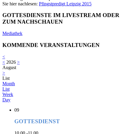
Sie hier nachlesen:
Pfingstpredigt Leipzig 2015
GOTTESDIENSTE IM LIVESTREAM ODER
ZUM NACHSCHAUEN
Mediathek
KOMMENDE VERANSTALTUNGEN
<
<
2026
>
August
>
List
Month
List
Week
Day
09
GOTTESDIENST
10.00 -11.00