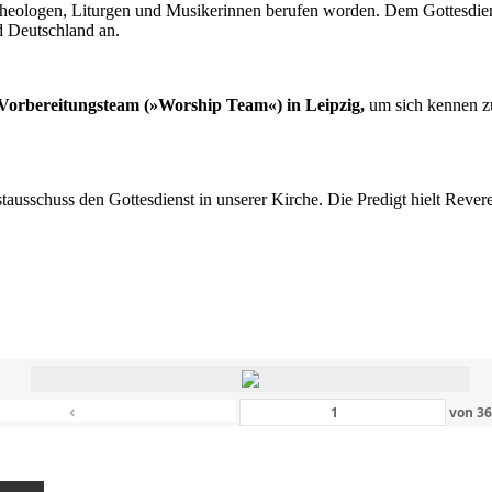
n Theologen, Liturgen und Musikerinnen berufen worden. Dem Gottesdi
d Deutschland an.
s Vorbereitungsteam (»Worship Team«) in Leipzig,
um sich kennen zu
nstausschuss den Gottesdienst in unserer Kirche. Die Predigt hielt Rev
‹
von
3