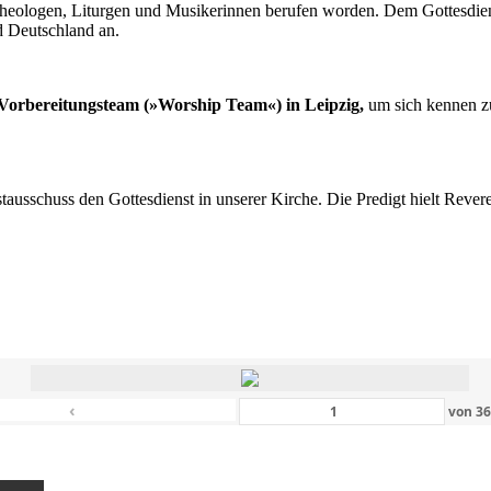
n Theologen, Liturgen und Musikerinnen berufen worden. Dem Gottesdi
d Deutschland an.
s Vorbereitungsteam (»Worship Team«) in Leipzig,
um sich kennen zu
nstausschuss den Gottesdienst in unserer Kirche. Die Predigt hielt Rev
‹
von
3