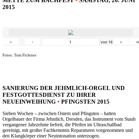
METTE ZUM BACHFEST
•
SAMSTAG, 20. JUNI
2015
«
‹
›
von
18
Fotos: Tom Fichtner
SANIERUNG DER JEHMLICH-ORGEL UND
FESTGOTTESDIENST ZU IHRER
NEUEINWEIHUNG
•
PFINGSTEN 2015
Sieben Wochen – zwischen Ostern und Pfingsten – hatten
Orgelbauer der Firma Jehmlich, Dresden, das Instrument vom Staub
vergangener Jahrzehnte befreit, die Pfeifen im Ultraschallbad
gereinigt, mit großer Fachkenntnis Reparaturen vorgenommen und
den Klangkörper einer Neuintonation unterzogen.