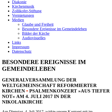
Diakonie
Kirchenmusik
Zollikofer-Stiftung
Vermietungen
Medien
Glaube und Freiheit
Besondere Ereignisse im Gemeindeleben
Bilder der Kirche
Audiovisuelles
Links
Impressum
Datenschutz
BESONDERE EREIGNISSE IM
GEMEINDELEBEN
GENERALVERSAMMLUNG DER
WELTGEMEINSCHAFT REFORMIERTER
KIRCHEN
•
PSALMENKONZERT »AUS TIEFER
NOT« AM 4. JULI 2017 IN DER
NIKOLAIKIRCHE
Am Dienstag, 4. Juli 2017, wirkte unsere Kantorei mit im