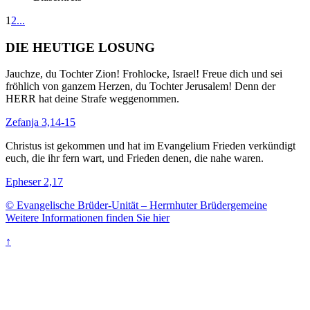
1
2
...
DIE HEUTIGE LOSUNG
Jauchze, du Tochter Zion! Frohlocke, Israel! Freue dich und sei
fröhlich von ganzem Herzen, du Tochter Jerusalem! Denn der
HERR hat deine Strafe weggenommen.
Zefanja 3,14-15
Christus ist gekommen und hat im Evangelium Frieden verkündigt
euch, die ihr fern wart, und Frieden denen, die nahe waren.
Epheser 2,17
© Evangelische Brüder-Unität – Herrnhuter Brüdergemeine
Weitere Informationen finden Sie hier
↑