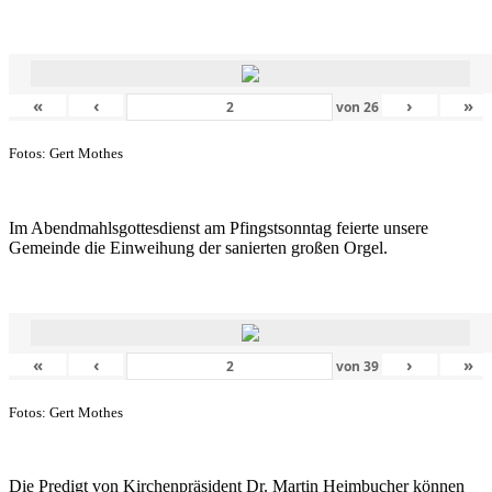
«
‹
›
»
von
26
Fotos: Gert Mothes
Im Abendmahlsgottesdienst am Pfingstsonntag feierte unsere
Gemeinde die Einweihung der sanierten großen Orgel.
«
‹
›
»
von
39
Fotos: Gert Mothes
Die Predigt von Kirchenpräsident Dr. Martin Heimbucher können