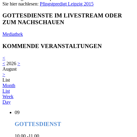
Sie hier nachlesen:
Pfingstpredigt Leipzig 2015
GOTTESDIENSTE IM LIVESTREAM ODER
ZUM NACHSCHAUEN
Mediathek
KOMMENDE VERANSTALTUNGEN
<
<
2026
>
August
>
List
Month
List
Week
Day
09
GOTTESDIENST
10.00 -11.00