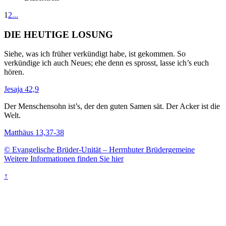
1
2
...
DIE HEUTIGE LOSUNG
Siehe, was ich früher verkündigt habe, ist gekommen. So
verkündige ich auch Neues; ehe denn es sprosst, lasse ich’s euch
hören.
Jesaja 42,9
Der Menschensohn ist’s, der den guten Samen sät. Der Acker ist die
Welt.
Matthäus 13,37-38
© Evangelische Brüder-Unität – Herrnhuter Brüdergemeine
Weitere Informationen finden Sie hier
↑