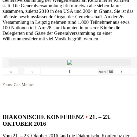
Generalversammlung der Weltgemeinschaft Reformierter Kirchen
statt. Die Generalversammlung tritt nur etwa alle sieben Jahre
zusammen, zuletzt 2010 in den USA und 2004 in Ghana. Sie ist das
höchste beschlussfassende Organ der Gemeinschaft. An der 26.
Versammlung in Leipzig nehmen rund 1.000 Teilnehmer aus etwa
100 Nationen teil. Am 28. Juni konnten in unserer Kirche die
Delegierten und Gäste der Generalversammlung zu einer
Willkommensfeier mit viel Musik begrüßt werden.
«
‹
›
von
180
Fotos: Gert Mothes
DIAKONISCHE KONFERENZ
•
21. – 23.
OKTOBER 2016
Vom 21. – 23. Oktober 2016 fand die Diakonische Konferenz der