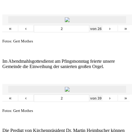
«
‹
›
»
von
26
Fotos: Gert Mothes
Im Abendmahlsgottesdienst am Pfingstsonntag feierte unsere
Gemeinde die Einweihung der sanierten großen Orgel.
«
‹
›
»
von
39
Fotos: Gert Mothes
Die Predigt von Kirchenpräsident Dr. Martin Heimbucher können