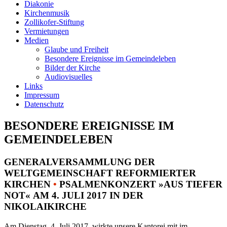
Diakonie
Kirchenmusik
Zollikofer-Stiftung
Vermietungen
Medien
Glaube und Freiheit
Besondere Ereignisse im Gemeindeleben
Bilder der Kirche
Audiovisuelles
Links
Impressum
Datenschutz
BESONDERE EREIGNISSE IM
GEMEINDELEBEN
GENERALVERSAMMLUNG DER
WELTGEMEINSCHAFT REFORMIERTER
KIRCHEN
•
PSALMENKONZERT »AUS TIEFER
NOT« AM 4. JULI 2017 IN DER
NIKOLAIKIRCHE
Am Dienstag, 4. Juli 2017, wirkte unsere Kantorei mit im