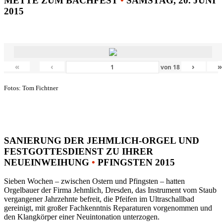
METTE ZUM BACHFEST
•
SAMSTAG, 20. JUNI
2015
«
‹
›
von
18
Fotos: Tom Fichtner
SANIERUNG DER JEHMLICH-ORGEL UND
FESTGOTTESDIENST ZU IHRER
NEUEINWEIHUNG
•
PFINGSTEN 2015
Sieben Wochen – zwischen Ostern und Pfingsten – hatten
Orgelbauer der Firma Jehmlich, Dresden, das Instrument vom Staub
vergangener Jahrzehnte befreit, die Pfeifen im Ultraschallbad
gereinigt, mit großer Fachkenntnis Reparaturen vorgenommen und
den Klangkörper einer Neuintonation unterzogen.