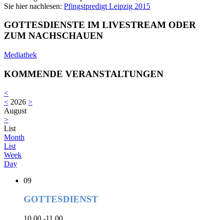
Sie hier nachlesen:
Pfingstpredigt Leipzig 2015
GOTTESDIENSTE IM LIVESTREAM ODER
ZUM NACHSCHAUEN
Mediathek
KOMMENDE VERANSTALTUNGEN
<
<
2026
>
August
>
List
Month
List
Week
Day
09
GOTTESDIENST
10.00 -11.00