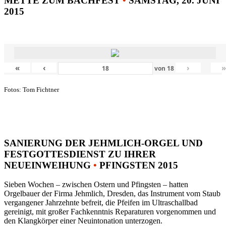
METTE ZUM BACHFEST
•
SAMSTAG, 20. JUNI
2015
«
‹
›
von
18
Fotos: Tom Fichtner
SANIERUNG DER JEHMLICH-ORGEL UND
FESTGOTTESDIENST ZU IHRER
NEUEINWEIHUNG
•
PFINGSTEN 2015
Sieben Wochen – zwischen Ostern und Pfingsten – hatten
Orgelbauer der Firma Jehmlich, Dresden, das Instrument vom Staub
vergangener Jahrzehnte befreit, die Pfeifen im Ultraschallbad
gereinigt, mit großer Fachkenntnis Reparaturen vorgenommen und
den Klangkörper einer Neuintonation unterzogen.