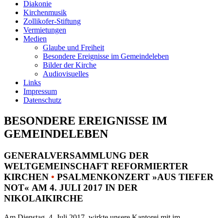
Diakonie
Kirchenmusik
Zollikofer-Stiftung
Vermietungen
Medien
Glaube und Freiheit
Besondere Ereignisse im Gemeindeleben
Bilder der Kirche
Audiovisuelles
Links
Impressum
Datenschutz
BESONDERE EREIGNISSE IM
GEMEINDELEBEN
GENERALVERSAMMLUNG DER
WELTGEMEINSCHAFT REFORMIERTER
KIRCHEN
•
PSALMENKONZERT »AUS TIEFER
NOT« AM 4. JULI 2017 IN DER
NIKOLAIKIRCHE
Am Dienstag, 4. Juli 2017, wirkte unsere Kantorei mit im