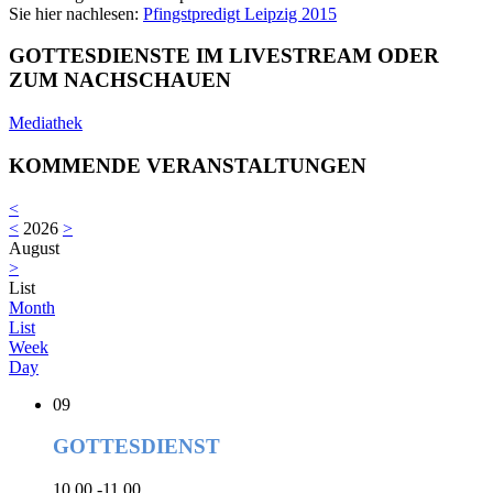
Sie hier nachlesen:
Pfingstpredigt Leipzig 2015
GOTTESDIENSTE IM LIVESTREAM ODER
ZUM NACHSCHAUEN
Mediathek
KOMMENDE VERANSTALTUNGEN
<
<
2026
>
August
>
List
Month
List
Week
Day
09
GOTTESDIENST
10.00 -11.00