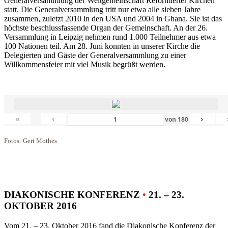
Generalversammlung der Weltgemeinschaft Reformierter Kirchen
statt. Die Generalversammlung tritt nur etwa alle sieben Jahre
zusammen, zuletzt 2010 in den USA und 2004 in Ghana. Sie ist das
höchste beschlussfassende Organ der Gemeinschaft. An der 26.
Versammlung in Leipzig nehmen rund 1.000 Teilnehmer aus etwa
100 Nationen teil. Am 28. Juni konnten in unserer Kirche die
Delegierten und Gäste der Generalversammlung zu einer
Willkommensfeier mit viel Musik begrüßt werden.
«
‹
›
von
180
Fotos: Gert Mothes
DIAKONISCHE KONFERENZ
•
21. – 23.
OKTOBER 2016
Vom 21. – 23. Oktober 2016 fand die Diakonische Konferenz der