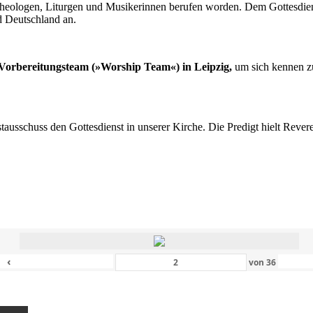
n Theologen, Liturgen und Musikerinnen berufen worden. Dem Gottesdi
d Deutschland an.
s Vorbereitungsteam (»Worship Team«) in Leipzig,
um sich kennen zu
nstausschuss den Gottesdienst in unserer Kirche. Die Predigt hielt Rev
‹
von
36