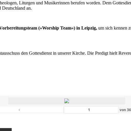
n Theologen, Liturgen und Musikerinnen berufen worden. Dem Gottesdi
d Deutschland an.
s Vorbereitungsteam (»Worship Team«) in Leipzig,
um sich kennen zu
nstausschuss den Gottesdienst in unserer Kirche. Die Predigt hielt Rev
‹
von
3