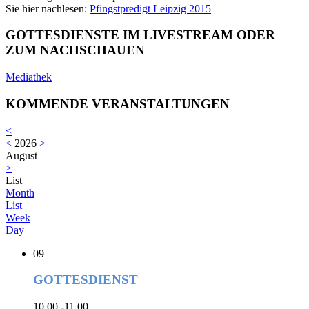
Sie hier nachlesen:
Pfingstpredigt Leipzig 2015
GOTTESDIENSTE IM LIVESTREAM ODER
ZUM NACHSCHAUEN
Mediathek
KOMMENDE VERANSTALTUNGEN
<
<
2026
>
August
>
List
Month
List
Week
Day
09
GOTTESDIENST
10.00 -11.00