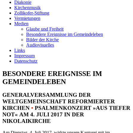
Diakonie
Kirchenmusik
Zollikofer-Stiftung
Vermietungen
Medien
Glaube und Freiheit
Besondere Ereignisse im Gemeindeleben
Bilder der Kirche
Audiovisuelles
Links
Impressum
Datenschutz
BESONDERE EREIGNISSE IM
GEMEINDELEBEN
GENERALVERSAMMLUNG DER
WELTGEMEINSCHAFT REFORMIERTER
KIRCHEN
•
PSALMENKONZERT »AUS TIEFER
NOT« AM 4. JULI 2017 IN DER
NIKOLAIKIRCHE
Am Dienstag, 4. Juli 2017, wirkte unsere Kantorei mit im