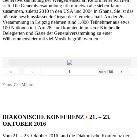
Generalversammlung der Weltgemeinschaft Reformierter Kirchen
statt. Die Generalversammlung tritt nur etwa alle sieben Jahre
zusammen, zuletzt 2010 in den USA und 2004 in Ghana. Sie ist das
höchste beschlussfassende Organ der Gemeinschaft. An der 26.
Versammlung in Leipzig nehmen rund 1.000 Teilnehmer aus etwa
100 Nationen teil. Am 28. Juni konnten in unserer Kirche die
Delegierten und Gäste der Generalversammlung zu einer
Willkommensfeier mit viel Musik begrüßt werden.
«
‹
›
von
180
Fotos: Gert Mothes
DIAKONISCHE KONFERENZ
•
21. – 23.
OKTOBER 2016
Vom 21. – 23. Oktober 2016 fand die Diakonische Konferenz der