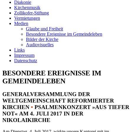
Diakonie
Kirchenmusik
Zollikofer-Stiftung
Vermietungen
Medien
Glaube und Freiheit
Besondere Ereignisse im Gemeindeleben
Bilder der Kirche
Audiovisuelles
Links
Impressum
Datenschutz
BESONDERE EREIGNISSE IM
GEMEINDELEBEN
GENERALVERSAMMLUNG DER
WELTGEMEINSCHAFT REFORMIERTER
KIRCHEN
•
PSALMENKONZERT »AUS TIEFER
NOT« AM 4. JULI 2017 IN DER
NIKOLAIKIRCHE
Am Dienstag, 4. Juli 2017, wirkte unsere Kantorei mit im