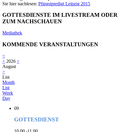
Sie hier nachlesen:
Pfingstpredigt Leipzig 2015
GOTTESDIENSTE IM LIVESTREAM ODER
ZUM NACHSCHAUEN
Mediathek
KOMMENDE VERANSTALTUNGEN
<
<
2026
>
August
>
List
Month
List
Week
Day
09
GOTTESDIENST
10.00 -11.00