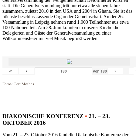
Generalversammlung der Weltgemeinschaft Reformierter Kirchen
statt. Die Generalversammlung tritt nur etwa alle sieben Jahre
zusammen, zuletzt 2010 in den USA und 2004 in Ghana. Sie ist das
höchste beschlussfassende Organ der Gemeinschaft. An der 26.
Versammlung in Leipzig nehmen rund 1.000 Teilnehmer aus etwa
100 Nationen teil. Am 28. Juni konnten in unserer Kirche die
Delegierten und Gäste der Generalversammlung zu einer
Willkommensfeier mit viel Musik begrüßt werden.
«
‹
›
von
180
Fotos: Gert Mothes
DIAKONISCHE KONFERENZ
•
21. – 23.
OKTOBER 2016
Vom 21. – 23. Oktober 2016 fand die Diakonische Konferenz der