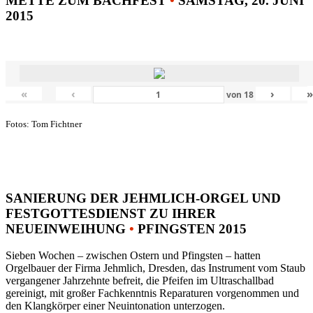
METTE ZUM BACHFEST
•
SAMSTAG, 20. JUNI
2015
«
‹
›
von
18
Fotos: Tom Fichtner
SANIERUNG DER JEHMLICH-ORGEL UND
FESTGOTTESDIENST ZU IHRER
NEUEINWEIHUNG
•
PFINGSTEN 2015
Sieben Wochen – zwischen Ostern und Pfingsten – hatten
Orgelbauer der Firma Jehmlich, Dresden, das Instrument vom Staub
vergangener Jahrzehnte befreit, die Pfeifen im Ultraschallbad
gereinigt, mit großer Fachkenntnis Reparaturen vorgenommen und
den Klangkörper einer Neuintonation unterzogen.