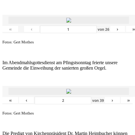
«
‹
›
von
26
Fotos: Gert Mothes
Im Abendmahlsgottesdienst am Pfingstsonntag feierte unsere
Gemeinde die Einweihung der sanierten großen Orgel.
«
‹
›
»
von
39
Fotos: Gert Mothes
Die Predigt von Kirchenpräsident Dr. Martin Heimbucher können