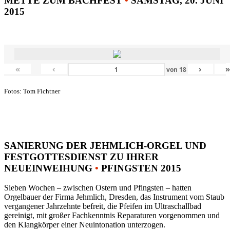
METTE ZUM BACHFEST
•
SAMSTAG, 20. JUNI
2015
«
‹
›
von
18
Fotos: Tom Fichtner
SANIERUNG DER JEHMLICH-ORGEL UND
FESTGOTTESDIENST ZU IHRER
NEUEINWEIHUNG
•
PFINGSTEN 2015
Sieben Wochen – zwischen Ostern und Pfingsten – hatten
Orgelbauer der Firma Jehmlich, Dresden, das Instrument vom Staub
vergangener Jahrzehnte befreit, die Pfeifen im Ultraschallbad
gereinigt, mit großer Fachkenntnis Reparaturen vorgenommen und
den Klangkörper einer Neuintonation unterzogen.