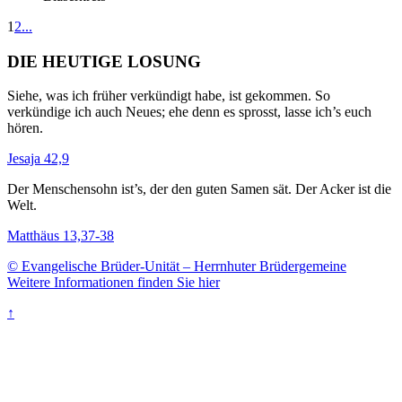
1
2
...
DIE HEUTIGE LOSUNG
Siehe, was ich früher verkündigt habe, ist gekommen. So
verkündige ich auch Neues; ehe denn es sprosst, lasse ich’s euch
hören.
Jesaja 42,9
Der Menschensohn ist’s, der den guten Samen sät. Der Acker ist die
Welt.
Matthäus 13,37-38
© Evangelische Brüder-Unität – Herrnhuter Brüdergemeine
Weitere Informationen finden Sie hier
↑