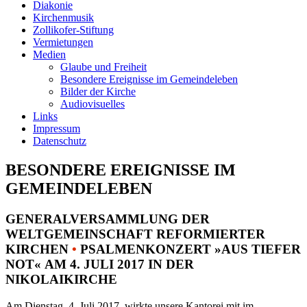
Diakonie
Kirchenmusik
Zollikofer-Stiftung
Vermietungen
Medien
Glaube und Freiheit
Besondere Ereignisse im Gemeindeleben
Bilder der Kirche
Audiovisuelles
Links
Impressum
Datenschutz
BESONDERE EREIGNISSE IM
GEMEINDELEBEN
GENERALVERSAMMLUNG DER
WELTGEMEINSCHAFT REFORMIERTER
KIRCHEN
•
PSALMENKONZERT »AUS TIEFER
NOT« AM 4. JULI 2017 IN DER
NIKOLAIKIRCHE
Am Dienstag, 4. Juli 2017, wirkte unsere Kantorei mit im