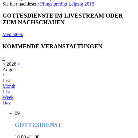
Sie hier nachlesen:
Pfingstpredigt Leipzig 2015
GOTTESDIENSTE IM LIVESTREAM ODER
ZUM NACHSCHAUEN
Mediathek
KOMMENDE VERANSTALTUNGEN
<
<
2026
>
August
>
List
Month
List
Week
Day
09
GOTTESDIENST
10.00 -11.00