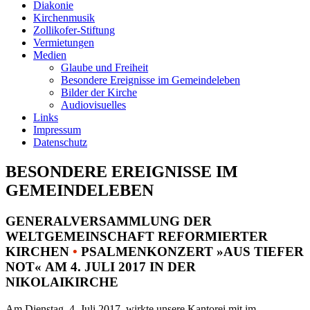
Diakonie
Kirchenmusik
Zollikofer-Stiftung
Vermietungen
Medien
Glaube und Freiheit
Besondere Ereignisse im Gemeindeleben
Bilder der Kirche
Audiovisuelles
Links
Impressum
Datenschutz
BESONDERE EREIGNISSE IM
GEMEINDELEBEN
GENERALVERSAMMLUNG DER
WELTGEMEINSCHAFT REFORMIERTER
KIRCHEN
•
PSALMENKONZERT »AUS TIEFER
NOT« AM 4. JULI 2017 IN DER
NIKOLAIKIRCHE
Am Dienstag, 4. Juli 2017, wirkte unsere Kantorei mit im