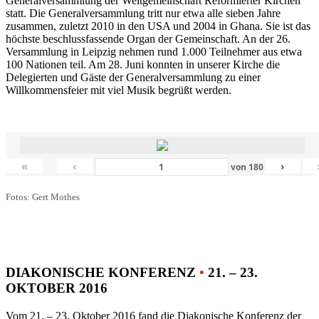
Generalversammlung der Weltgemeinschaft Reformierter Kirchen
statt. Die Generalversammlung tritt nur etwa alle sieben Jahre
zusammen, zuletzt 2010 in den USA und 2004 in Ghana. Sie ist das
höchste beschlussfassende Organ der Gemeinschaft. An der 26.
Versammlung in Leipzig nehmen rund 1.000 Teilnehmer aus etwa
100 Nationen teil. Am 28. Juni konnten in unserer Kirche die
Delegierten und Gäste der Generalversammlung zu einer
Willkommensfeier mit viel Musik begrüßt werden.
«
‹
›
von
180
Fotos: Gert Mothes
DIAKONISCHE KONFERENZ
•
21. – 23.
OKTOBER 2016
Vom 21. – 23. Oktober 2016 fand die Diakonische Konferenz der