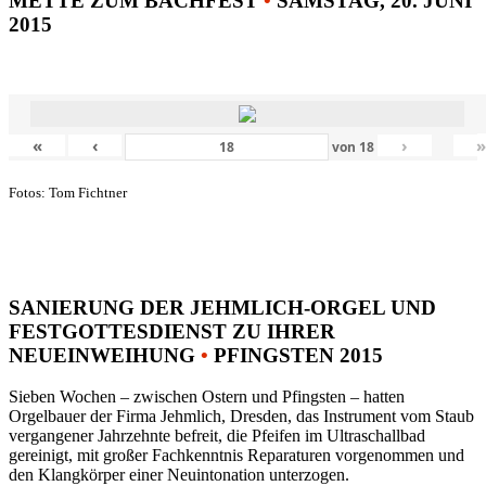
METTE ZUM BACHFEST
•
SAMSTAG, 20. JUNI
2015
«
‹
›
von
18
Fotos: Tom Fichtner
SANIERUNG DER JEHMLICH-ORGEL UND
FESTGOTTESDIENST ZU IHRER
NEUEINWEIHUNG
•
PFINGSTEN 2015
Sieben Wochen – zwischen Ostern und Pfingsten – hatten
Orgelbauer der Firma Jehmlich, Dresden, das Instrument vom Staub
vergangener Jahrzehnte befreit, die Pfeifen im Ultraschallbad
gereinigt, mit großer Fachkenntnis Reparaturen vorgenommen und
den Klangkörper einer Neuintonation unterzogen.