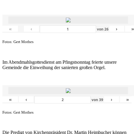
«
‹
›
von
26
Fotos: Gert Mothes
Im Abendmahlsgottesdienst am Pfingstsonntag feierte unsere
Gemeinde die Einweihung der sanierten großen Orgel.
«
‹
›
»
von
39
Fotos: Gert Mothes
Die Predigt von Kirchenpräsident Dr. Martin Heimbucher können