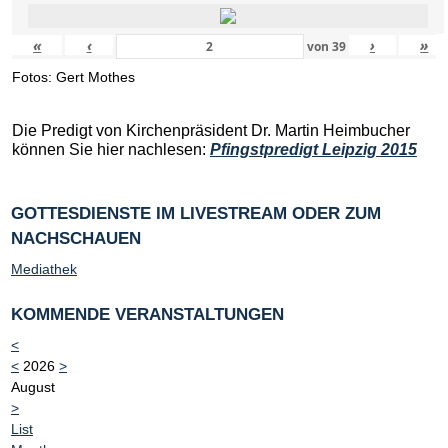
«
‹
›
»
von
39
Fotos: Gert Mothes
Die Predigt von Kirchenpräsident Dr. Martin Heimbucher
können Sie hier nachlesen:
Pfingstpredigt Leipzig 2015
GOTTESDIENSTE IM LIVESTREAM ODER ZUM
NACHSCHAUEN
Mediathek
KOMMENDE VERANSTALTUNGEN
<
<
2026
>
August
>
List