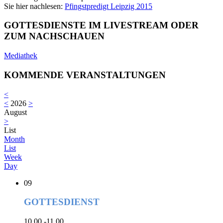
Sie hier nachlesen:
Pfingstpredigt Leipzig 2015
GOTTESDIENSTE IM LIVESTREAM ODER
ZUM NACHSCHAUEN
Mediathek
KOMMENDE VERANSTALTUNGEN
<
<
2026
>
August
>
List
Month
List
Week
Day
09
GOTTESDIENST
10.00 -11.00