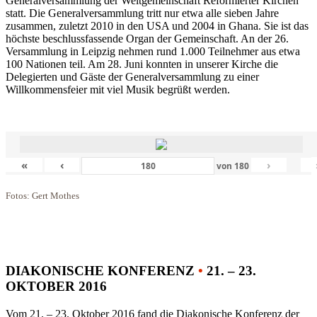
Generalversammlung der Weltgemeinschaft Reformierter Kirchen
statt. Die Generalversammlung tritt nur etwa alle sieben Jahre
zusammen, zuletzt 2010 in den USA und 2004 in Ghana. Sie ist das
höchste beschlussfassende Organ der Gemeinschaft. An der 26.
Versammlung in Leipzig nehmen rund 1.000 Teilnehmer aus etwa
100 Nationen teil. Am 28. Juni konnten in unserer Kirche die
Delegierten und Gäste der Generalversammlung zu einer
Willkommensfeier mit viel Musik begrüßt werden.
«
‹
›
von
180
Fotos: Gert Mothes
DIAKONISCHE KONFERENZ
•
21. – 23.
OKTOBER 2016
Vom 21. – 23. Oktober 2016 fand die Diakonische Konferenz der