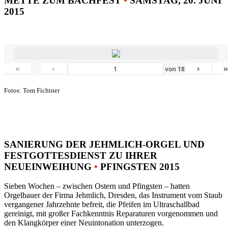
METTE ZUM BACHFEST
•
SAMSTAG, 20. JUNI
2015
«
‹
›
von
18
Fotos: Tom Fichtner
SANIERUNG DER JEHMLICH-ORGEL UND
FESTGOTTESDIENST ZU IHRER
NEUEINWEIHUNG
•
PFINGSTEN 2015
Sieben Wochen – zwischen Ostern und Pfingsten – hatten
Orgelbauer der Firma Jehmlich, Dresden, das Instrument vom Staub
vergangener Jahrzehnte befreit, die Pfeifen im Ultraschallbad
gereinigt, mit großer Fachkenntnis Reparaturen vorgenommen und
den Klangkörper einer Neuintonation unterzogen.