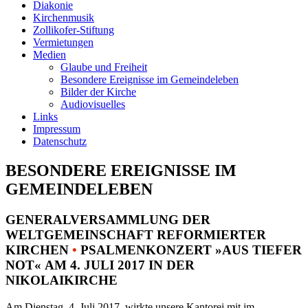
Diakonie
Kirchenmusik
Zollikofer-Stiftung
Vermietungen
Medien
Glaube und Freiheit
Besondere Ereignisse im Gemeindeleben
Bilder der Kirche
Audiovisuelles
Links
Impressum
Datenschutz
BESONDERE EREIGNISSE IM
GEMEINDELEBEN
GENERALVERSAMMLUNG DER
WELTGEMEINSCHAFT REFORMIERTER
KIRCHEN
•
PSALMENKONZERT »AUS TIEFER
NOT« AM 4. JULI 2017 IN DER
NIKOLAIKIRCHE
Am Dienstag, 4. Juli 2017, wirkte unsere Kantorei mit im