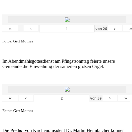
«
‹
›
von
26
Fotos: Gert Mothes
Im Abendmahlsgottesdienst am Pfingstsonntag feierte unsere
Gemeinde die Einweihung der sanierten großen Orgel.
«
‹
›
»
von
39
Fotos: Gert Mothes
Die Predigt von Kirchenpräsident Dr. Martin Heimbucher können