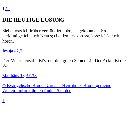
1
2
...
DIE HEUTIGE LOSUNG
Siehe, was ich früher verkündigt habe, ist gekommen. So
verkündige ich auch Neues; ehe denn es sprosst, lasse ich’s euch
hören.
Jesaja 42,9
Der Menschensohn ist’s, der den guten Samen sät. Der Acker ist die
Welt.
Matthäus 13,37-38
© Evangelische Brüder-Unität – Herrnhuter Brüdergemeine
Weitere Informationen finden Sie hier
↑