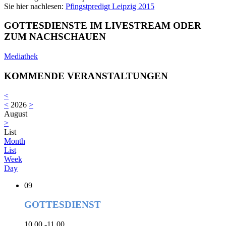
Sie hier nachlesen:
Pfingstpredigt Leipzig 2015
GOTTESDIENSTE IM LIVESTREAM ODER
ZUM NACHSCHAUEN
Mediathek
KOMMENDE VERANSTALTUNGEN
<
<
2026
>
August
>
List
Month
List
Week
Day
09
GOTTESDIENST
10.00 -11.00