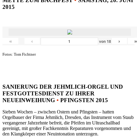
METTE ZUM BACHFEST
•
SAMSTAG, 20. JUNI
2015
«
‹
›
von
18
Fotos: Tom Fichtner
SANIERUNG DER JEHMLICH-ORGEL UND
FESTGOTTESDIENST ZU IHRER
NEUEINWEIHUNG
•
PFINGSTEN 2015
Sieben Wochen – zwischen Ostern und Pfingsten – hatten
Orgelbauer der Firma Jehmlich, Dresden, das Instrument vom Staub
vergangener Jahrzehnte befreit, die Pfeifen im Ultraschallbad
gereinigt, mit großer Fachkenntnis Reparaturen vorgenommen und
den Klangkörper einer Neuintonation unterzogen.