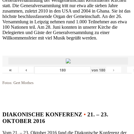
Generalversammlung der Weltgemeinschaft Reformierter Kirchen
statt. Die Generalversammlung tritt nur etwa alle sieben Jahre
zusammen, zuletzt 2010 in den USA und 2004 in Ghana. Sie ist das
höchste beschlussfassende Organ der Gemeinschaft. An der 26.
Versammlung in Leipzig nehmen rund 1.000 Teilnehmer aus etwa
100 Nationen teil. Am 28. Juni konnten in unserer Kirche die
Delegierten und Gäste der Generalversammlung zu einer
Willkommensfeier mit viel Musik begrüßt werden.
«
‹
›
von
180
Fotos: Gert Mothes
DIAKONISCHE KONFERENZ
•
21. – 23.
OKTOBER 2016
Vom 21. – 23. Oktober 2016 fand die Diakonische Konferenz der