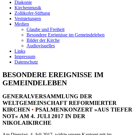
Diakonie
Kirchenmusik
Zollikofer-Stiftung
Vermietungen
Medien
Glaube und Freiheit
Besondere Ereignisse im Gemeindeleben
Bilder der Kirche
Audiovisuelles
Links
Impressum
Datenschutz
BESONDERE EREIGNISSE IM
GEMEINDELEBEN
GENERALVERSAMMLUNG DER
WELTGEMEINSCHAFT REFORMIERTER
KIRCHEN
•
PSALMENKONZERT »AUS TIEFER
NOT« AM 4. JULI 2017 IN DER
NIKOLAIKIRCHE
Am Dienstag, 4. Juli 2017, wirkte unsere Kantorei mit im