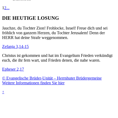
1
2
...
DIE HEUTIGE LOSUNG
Jauchze, du Tochter Zion! Frohlocke, Israel! Freue dich und sei
fröhlich von ganzem Herzen, du Tochter Jerusalem! Denn der
HERR hat deine Strafe weggenommen.
Zefanja 3,14-15
Christus ist gekommen und hat im Evangelium Frieden verkündigt
euch, die ihr fern wart, und Frieden denen, die nahe waren.
Epheser 2,17
© Evangelische Brüder-Unität – Herrnhuter Brüdergemeine
Weitere Informationen finden Sie hier
↑