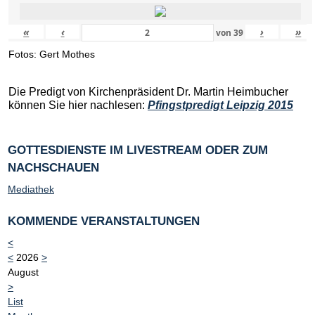
«
‹
›
»
von
39
Fotos: Gert Mothes
Die Predigt von Kirchenpräsident Dr. Martin Heimbucher
können Sie hier nachlesen:
Pfingstpredigt Leipzig 2015
GOTTESDIENSTE IM LIVESTREAM ODER ZUM
NACHSCHAUEN
Mediathek
KOMMENDE VERANSTALTUNGEN
<
<
2026
>
August
>
List