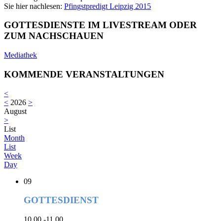
Sie hier nachlesen:
Pfingstpredigt Leipzig 2015
GOTTESDIENSTE IM LIVESTREAM ODER
ZUM NACHSCHAUEN
Mediathek
KOMMENDE VERANSTALTUNGEN
<
<
2026
>
August
>
List
Month
List
Week
Day
09
GOTTESDIENST
10.00 -11.00