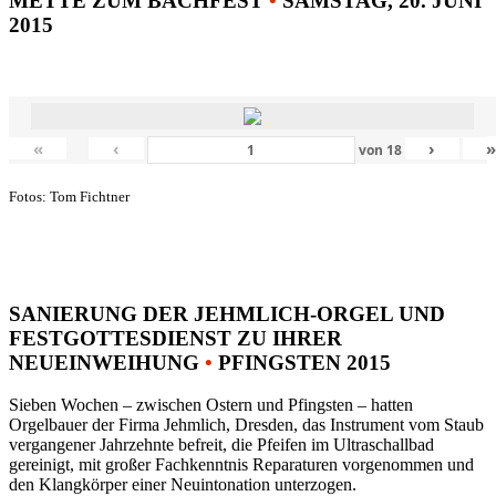
METTE ZUM BACHFEST
•
SAMSTAG, 20. JUNI
2015
«
‹
›
von
18
Fotos: Tom Fichtner
SANIERUNG DER JEHMLICH-ORGEL UND
FESTGOTTESDIENST ZU IHRER
NEUEINWEIHUNG
•
PFINGSTEN 2015
Sieben Wochen – zwischen Ostern und Pfingsten – hatten
Orgelbauer der Firma Jehmlich, Dresden, das Instrument vom Staub
vergangener Jahrzehnte befreit, die Pfeifen im Ultraschallbad
gereinigt, mit großer Fachkenntnis Reparaturen vorgenommen und
den Klangkörper einer Neuintonation unterzogen.