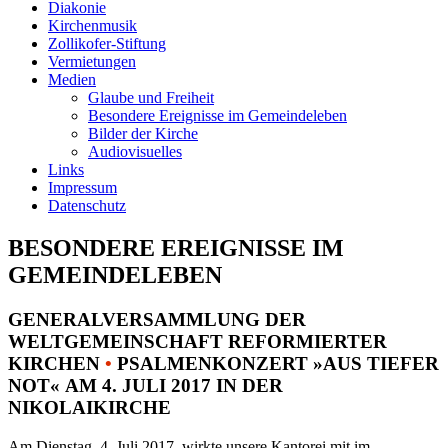
Diakonie
Kirchenmusik
Zollikofer-Stiftung
Vermietungen
Medien
Glaube und Freiheit
Besondere Ereignisse im Gemeindeleben
Bilder der Kirche
Audiovisuelles
Links
Impressum
Datenschutz
BESONDERE EREIGNISSE IM
GEMEINDELEBEN
GENERALVERSAMMLUNG DER
WELTGEMEINSCHAFT REFORMIERTER
KIRCHEN
•
PSALMENKONZERT »AUS TIEFER
NOT« AM 4. JULI 2017 IN DER
NIKOLAIKIRCHE
Am Dienstag, 4. Juli 2017, wirkte unsere Kantorei mit im