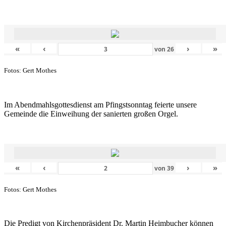
«
‹
›
»
von
26
Fotos: Gert Mothes
Im Abendmahlsgottesdienst am Pfingstsonntag feierte unsere
Gemeinde die Einweihung der sanierten großen Orgel.
«
‹
›
»
von
39
Fotos: Gert Mothes
Die Predigt von Kirchenpräsident Dr. Martin Heimbucher können