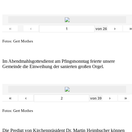
«
‹
›
von
26
Fotos: Gert Mothes
Im Abendmahlsgottesdienst am Pfingstsonntag feierte unsere
Gemeinde die Einweihung der sanierten großen Orgel.
«
‹
›
»
von
39
Fotos: Gert Mothes
Die Predigt von Kirchenpräsident Dr. Martin Heimbucher können