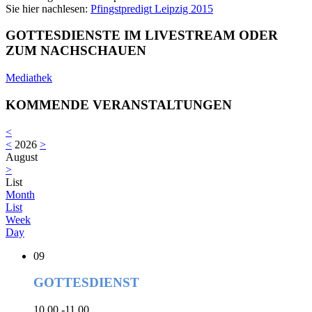
Sie hier nachlesen:
Pfingstpredigt Leipzig 2015
GOTTESDIENSTE IM LIVESTREAM ODER
ZUM NACHSCHAUEN
Mediathek
KOMMENDE VERANSTALTUNGEN
<
<
2026
>
August
>
List
Month
List
Week
Day
09
GOTTESDIENST
10.00 -11.00