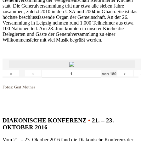
Generalversammlung der Weltgemeinschaft Reformierter Kirchen
statt. Die Generalversammlung tritt nur etwa alle sieben Jahre
zusammen, zuletzt 2010 in den USA und 2004 in Ghana. Sie ist das
höchste beschlussfassende Organ der Gemeinschaft. An der 26.
Versammlung in Leipzig nehmen rund 1.000 Teilnehmer aus etwa
100 Nationen teil. Am 28. Juni konnten in unserer Kirche die
Delegierten und Gäste der Generalversammlung zu einer
Willkommensfeier mit viel Musik begrüßt werden.
«
‹
›
von
180
Fotos: Gert Mothes
DIAKONISCHE KONFERENZ
•
21. – 23.
OKTOBER 2016
Vom 21. – 23. Oktober 2016 fand die Diakonische Konferenz der