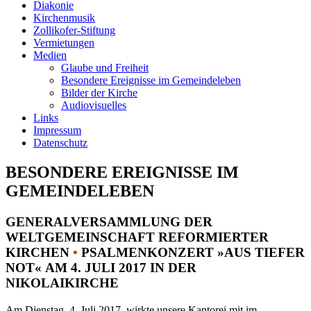
Diakonie
Kirchenmusik
Zollikofer-Stiftung
Vermietungen
Medien
Glaube und Freiheit
Besondere Ereignisse im Gemeindeleben
Bilder der Kirche
Audiovisuelles
Links
Impressum
Datenschutz
BESONDERE EREIGNISSE IM
GEMEINDELEBEN
GENERALVERSAMMLUNG DER
WELTGEMEINSCHAFT REFORMIERTER
KIRCHEN
•
PSALMENKONZERT »AUS TIEFER
NOT« AM 4. JULI 2017 IN DER
NIKOLAIKIRCHE
Am Dienstag, 4. Juli 2017, wirkte unsere Kantorei mit im