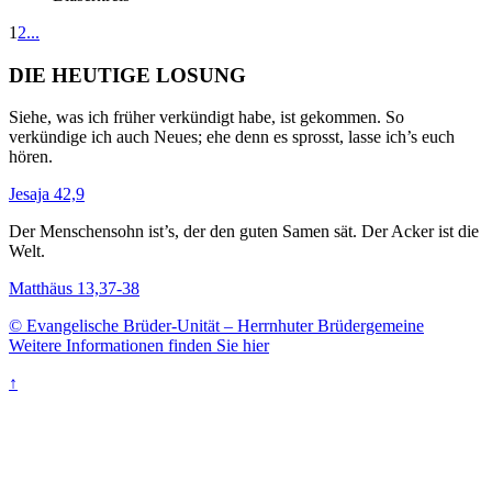
1
2
...
DIE HEUTIGE LOSUNG
Siehe, was ich früher verkündigt habe, ist gekommen. So
verkündige ich auch Neues; ehe denn es sprosst, lasse ich’s euch
hören.
Jesaja 42,9
Der Menschensohn ist’s, der den guten Samen sät. Der Acker ist die
Welt.
Matthäus 13,37-38
© Evangelische Brüder-Unität – Herrnhuter Brüdergemeine
Weitere Informationen finden Sie hier
↑