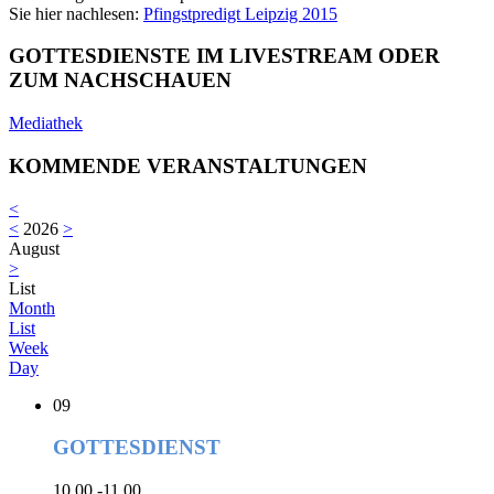
Sie hier nachlesen:
Pfingstpredigt Leipzig 2015
GOTTESDIENSTE IM LIVESTREAM ODER
ZUM NACHSCHAUEN
Mediathek
KOMMENDE VERANSTALTUNGEN
<
<
2026
>
August
>
List
Month
List
Week
Day
09
GOTTESDIENST
10.00 -11.00