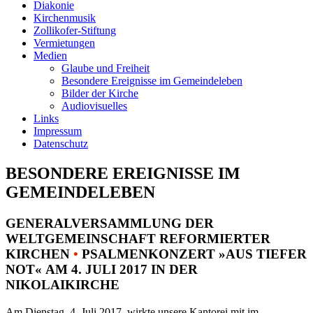
Diakonie
Kirchenmusik
Zollikofer-Stiftung
Vermietungen
Medien
Glaube und Freiheit
Besondere Ereignisse im Gemeindeleben
Bilder der Kirche
Audiovisuelles
Links
Impressum
Datenschutz
BESONDERE EREIGNISSE IM
GEMEINDELEBEN
GENERALVERSAMMLUNG DER
WELTGEMEINSCHAFT REFORMIERTER
KIRCHEN
•
PSALMENKONZERT »AUS TIEFER
NOT« AM 4. JULI 2017 IN DER
NIKOLAIKIRCHE
Am Dienstag, 4. Juli 2017, wirkte unsere Kantorei mit im