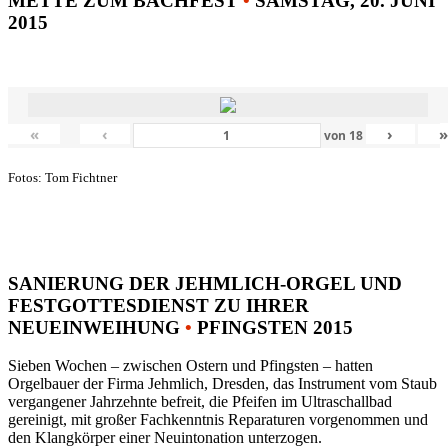
METTE ZUM BACHFEST
•
SAMSTAG, 20. JUNI
2015
«
‹
›
von
18
Fotos: Tom Fichtner
SANIERUNG DER JEHMLICH-ORGEL UND
FESTGOTTESDIENST ZU IHRER
NEUEINWEIHUNG
•
PFINGSTEN 2015
Sieben Wochen – zwischen Ostern und Pfingsten – hatten
Orgelbauer der Firma Jehmlich, Dresden, das Instrument vom Staub
vergangener Jahrzehnte befreit, die Pfeifen im Ultraschallbad
gereinigt, mit großer Fachkenntnis Reparaturen vorgenommen und
den Klangkörper einer Neuintonation unterzogen.