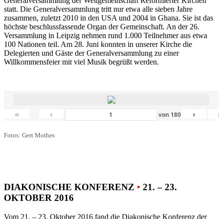
Generalversammlung der Weltgemeinschaft Reformierter Kirchen
statt. Die Generalversammlung tritt nur etwa alle sieben Jahre
zusammen, zuletzt 2010 in den USA und 2004 in Ghana. Sie ist das
höchste beschlussfassende Organ der Gemeinschaft. An der 26.
Versammlung in Leipzig nehmen rund 1.000 Teilnehmer aus etwa
100 Nationen teil. Am 28. Juni konnten in unserer Kirche die
Delegierten und Gäste der Generalversammlung zu einer
Willkommensfeier mit viel Musik begrüßt werden.
«
‹
›
von
180
Fotos: Gert Mothes
DIAKONISCHE KONFERENZ
•
21. – 23.
OKTOBER 2016
Vom 21. – 23. Oktober 2016 fand die Diakonische Konferenz der