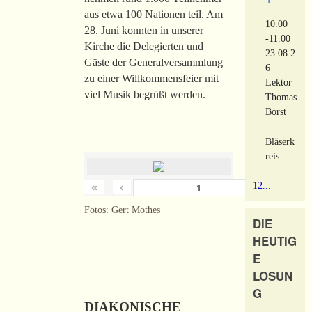
aus etwa 100 Nationen teil. Am
10.00
28. Juni konnten in unserer
-11.00
Kirche die Delegierten und
23.08.2
Gäste der Generalversammlung
6
zu einer Willkommensfeier mit
Lektor
viel Musik begrüßt werden.
Thomas
Borst
Bläserk
reis
«
‹
›
1
2
...
von
180
Fotos: Gert Mothes
DIE
HEUTIG
E
LOSUN
G
DIAKONISCHE