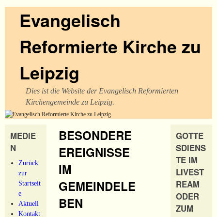
Evangelisch
Reformierte Kirche zu
Leipzig
Dies ist die Website der Evangelisch Reformierten
Kirchengemeinde zu Leipzig.
BESONDERE
MEDIE
GOTTE
N
SDIENS
EREIGNISSE
TE IM
Zurück
IM
LIVEST
zur
GEMEINDELE
REAM
Startseit
e
ODER
BEN
Aktuell
ZUM
Kontakt