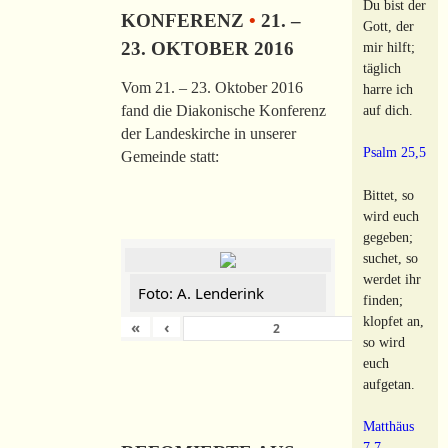
Du bist der
KONFERENZ
•
21. –
Gott, der
23. OKTOBER 2016
mir hilft;
täglich
Vom 21. – 23. Oktober 2016
harre ich
auf dich.
fand die Diakonische Konferenz
der Landeskirche in unserer
Psalm 25,5
Gemeinde statt:
Bittet, so
wird euch
gegeben;
suchet, so
werdet ihr
Foto: A. Lenderink
finden;
klopfet an,
«
‹
›
von
149
so wird
euch
aufgetan.
Matthäus
7,7