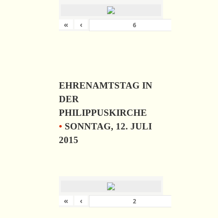
«
‹
›
von
6
EHRENAMTSTAG IN
DER
PHILIPPUSKIRCHE
•
SONNTAG, 12. JULI
2015
«
‹
›
von
57