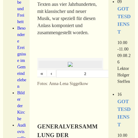
09
be
Texten aus vier Jahrhunderten,
GOT
und
mit klassischer und neuer
Frei
TESD
Musik, war speziell für diesen
heit
IENS
Anlass komponiert und
Beso
T
zusammengestellt worden.
nder
e
10.00
Erei
-11.00
gniss
09.08.2
e im
6
Gem
Lektor
«
‹
›
eind
von
18
Holger
elebe
Steffen
Fotos: Anna-Lena Siggelkow
n
Bild
16
er
GOT
der
TESD
Kirc
IENS
he
T
Audi
GENERALVERSAMM
ovis
LUNG DER
10.00
uelle