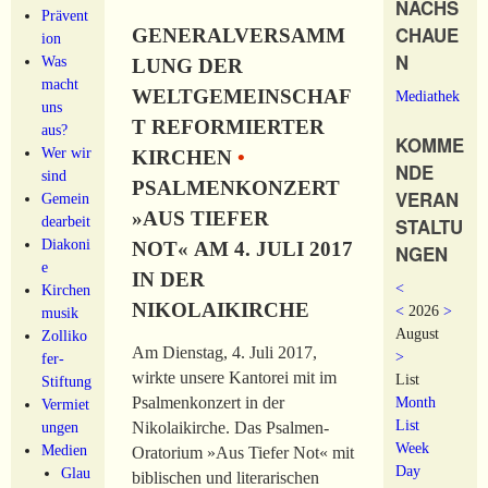
NACHS
Prävent
CHAUE
GENERALVERSAMM
ion
N
Was
LUNG DER
macht
WELTGEMEINSCHAF
Mediathek
uns
T REFORMIERTER
aus?
KOMME
Wer wir
KIRCHEN
•
NDE
sind
PSALMENKONZERT
VERAN
Gemein
»AUS TIEFER
dearbeit
STALTU
Diakoni
NOT« AM 4. JULI 2017
NGEN
e
IN DER
<
Kirchen
NIKOLAIKIRCHE
<
2026
>
musik
August
Zolliko
Am Dienstag, 4. Juli 2017,
>
fer-
wirkte unsere Kantorei mit im
List
Stiftung
Month
Psalmenkonzert in der
Vermiet
List
ungen
Nikolaikirche. Das Psalmen-
Week
Medien
Oratorium »Aus Tiefer Not« mit
Day
Glau
biblischen und literarischen