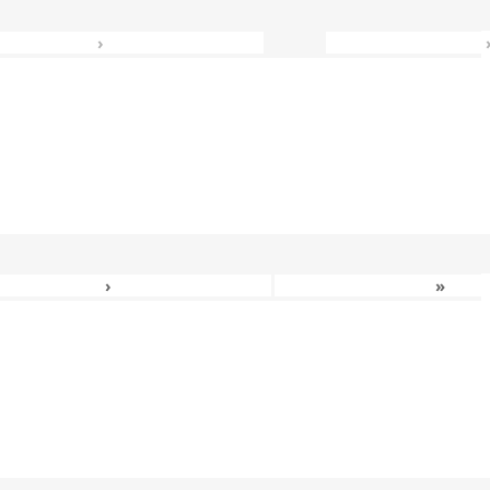
›
›
»