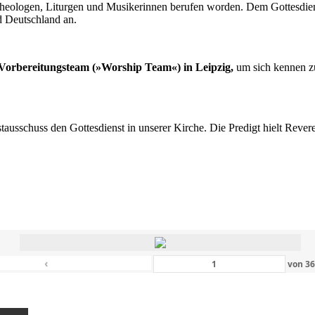
n Theologen, Liturgen und Musikerinnen berufen worden. Dem Gottesdi
d Deutschland an.
s Vorbereitungsteam (»Worship Team«) in Leipzig,
um sich kennen zu
nstausschuss den Gottesdienst in unserer Kirche. Die Predigt hielt Rev
‹
von
3