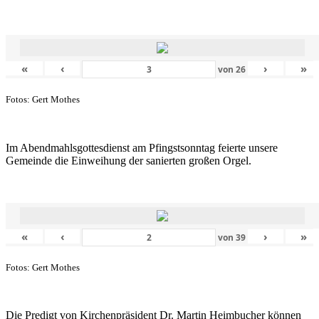
«
‹
›
»
von
26
Fotos: Gert Mothes
Im Abendmahlsgottesdienst am Pfingstsonntag feierte unsere
Gemeinde die Einweihung der sanierten großen Orgel.
«
‹
›
»
von
39
Fotos: Gert Mothes
Die Predigt von Kirchenpräsident Dr. Martin Heimbucher können