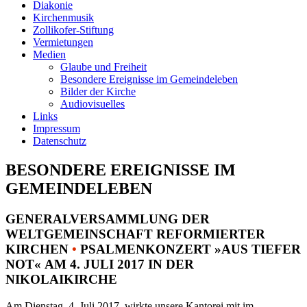
Diakonie
Kirchenmusik
Zollikofer-Stiftung
Vermietungen
Medien
Glaube und Freiheit
Besondere Ereignisse im Gemeindeleben
Bilder der Kirche
Audiovisuelles
Links
Impressum
Datenschutz
BESONDERE EREIGNISSE IM
GEMEINDELEBEN
GENERALVERSAMMLUNG DER
WELTGEMEINSCHAFT REFORMIERTER
KIRCHEN
•
PSALMENKONZERT »AUS TIEFER
NOT« AM 4. JULI 2017 IN DER
NIKOLAIKIRCHE
Am Dienstag, 4. Juli 2017, wirkte unsere Kantorei mit im