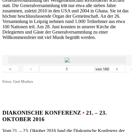
Generalversammlung der Weltgemeinschaft Reformierter Kirchen
statt. Die Generalversammlung tritt nur etwa alle sieben Jahre
zusammen, zuletzt 2010 in den USA und 2004 in Ghana. Sie ist das
höchste beschlussfassende Organ der Gemeinschaft. An der 26.
Versammlung in Leipzig nehmen rund 1.000 Teilnehmer aus etwa
100 Nationen teil. Am 28. Juni konnten in unserer Kirche die
Delegierten und Gäste der Generalversammlung zu einer
Willkommensfeier mit viel Musik begrüßt werden.
«
‹
›
von
180
Fotos: Gert Mothes
DIAKONISCHE KONFERENZ
•
21. – 23.
OKTOBER 2016
Vom 21. – 23. Oktober 2016 fand die Diakonische Konferenz der