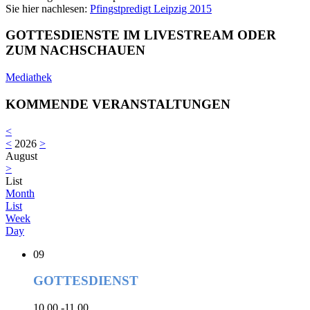
Sie hier nachlesen:
Pfingstpredigt Leipzig 2015
GOTTESDIENSTE IM LIVESTREAM ODER
ZUM NACHSCHAUEN
Mediathek
KOMMENDE VERANSTALTUNGEN
<
<
2026
>
August
>
List
Month
List
Week
Day
09
GOTTESDIENST
10.00 -11.00