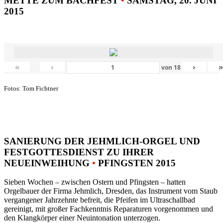
METTE ZUM BACHFEST
•
SAMSTAG, 20. JUNI
2015
«
‹
›
von
18
Fotos: Tom Fichtner
SANIERUNG DER JEHMLICH-ORGEL UND
FESTGOTTESDIENST ZU IHRER
NEUEINWEIHUNG
•
PFINGSTEN 2015
Sieben Wochen – zwischen Ostern und Pfingsten – hatten
Orgelbauer der Firma Jehmlich, Dresden, das Instrument vom Staub
vergangener Jahrzehnte befreit, die Pfeifen im Ultraschallbad
gereinigt, mit großer Fachkenntnis Reparaturen vorgenommen und
den Klangkörper einer Neuintonation unterzogen.