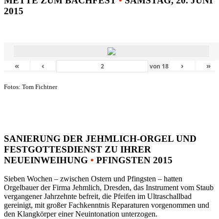
METTE ZUM BACHFEST
•
SAMSTAG, 20. JUNI
2015
«
‹
›
»
von
18
Fotos: Tom Fichtner
SANIERUNG DER JEHMLICH-ORGEL UND
FESTGOTTESDIENST ZU IHRER
NEUEINWEIHUNG
•
PFINGSTEN 2015
Sieben Wochen – zwischen Ostern und Pfingsten – hatten
Orgelbauer der Firma Jehmlich, Dresden, das Instrument vom Staub
vergangener Jahrzehnte befreit, die Pfeifen im Ultraschallbad
gereinigt, mit großer Fachkenntnis Reparaturen vorgenommen und
den Klangkörper einer Neuintonation unterzogen.