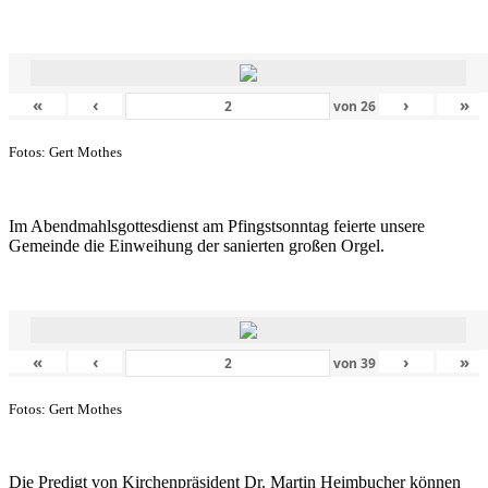
«
‹
›
»
von
26
Fotos: Gert Mothes
Im Abendmahlsgottesdienst am Pfingstsonntag feierte unsere
Gemeinde die Einweihung der sanierten großen Orgel.
«
‹
›
»
von
39
Fotos: Gert Mothes
Die Predigt von Kirchenpräsident Dr. Martin Heimbucher können