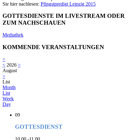
Sie hier nachlesen:
Pfingstpredigt Leipzig 2015
GOTTESDIENSTE IM LIVESTREAM ODER
ZUM NACHSCHAUEN
Mediathek
KOMMENDE VERANSTALTUNGEN
<
<
2026
>
August
>
List
Month
List
Week
Day
09
GOTTESDIENST
10.00 -11.00