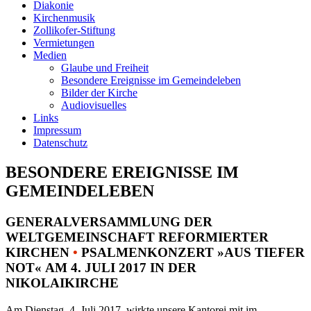
Diakonie
Kirchenmusik
Zollikofer-Stiftung
Vermietungen
Medien
Glaube und Freiheit
Besondere Ereignisse im Gemeindeleben
Bilder der Kirche
Audiovisuelles
Links
Impressum
Datenschutz
BESONDERE EREIGNISSE IM
GEMEINDELEBEN
GENERALVERSAMMLUNG DER
WELTGEMEINSCHAFT REFORMIERTER
KIRCHEN
•
PSALMENKONZERT »AUS TIEFER
NOT« AM 4. JULI 2017 IN DER
NIKOLAIKIRCHE
Am Dienstag, 4. Juli 2017, wirkte unsere Kantorei mit im